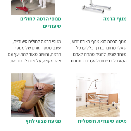
מנוף הרמה
מנופי הרמה לחולים
סיעודיים
מנוף הרמה הוא מנוף בצורת זרוע,
מנופי הרמה לחולים סיעודיים,
שאליו מחובר בדרך כלל ערסל
ישנם מספר סוגים של מנופי
מיוחד שניתן להניח מתחת לאדם
הרמה, וחשוב מאוד להתייעץ עם
המוגבל בניידות ולהעבירו בתנוחת
איש מקצוע על מנת לבחור את
שכיבה או ישיבה – על פי הצורך
המתקן המתאים ביותר לצורכי
והנוחות. פעולת ההרמה עצמה
המשתמש. בין הסוגים הקיימים
מתבצעת באמצעות לחיצת כפתור
היום בשוק ניתן למנות מנופים
קלה, שמביאה להרמת הערסל
חשמליים, מנופי העמדה, מנופי
מעלה ולכיוון המקום שאליו
הרמה, מנופים משולבים (הרמה +
מעוניינים להעביר את המטופל.
העמדה), מנופים קלים לניוד ועוד
מיטה סיעודית חשמלית
מניעת פצעי לחץ