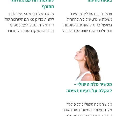
החורף
אנשים רבים סובלים מבעיות
מכשיר מלח ביתי מאפשר לכם
נשימה שונות, שיכולות להתחיל
ליהנות בדיוק מאותם היתרונות של
בשיעול כרוני ולהסתיים באתסמה
חדר מלח – מבלי לצאת מפתח
ובמחלות ריאה קשות. הטיפול בכל
הבית או ממקום העבודה. מדובר
אחד מהמצבים שונה וייקבע על
במכשיר חשמלי הפולט אל חלל
ידי הרופא המטפל, אבל ישנם
האוויר תרסיס מלח טבעי המפזר
מספר טיפים שרלוונטיים לכולם
בחלל יונים שליליים וכך מסייע גם
ויכולים לסייע להתמודדות עם
לספיחת הנוזלים וגם לטיהור האוויר
המצב בחיי היום-יום.
בחדר
מכשיר מלח טיפולי –
להקלה על בעיות נשימה
מכשיר מלח טיפולי כולל פילטר
מלח ומאוורר, המשחרר את האוויר
הדחוס שנמצא במכשיר אל תוך