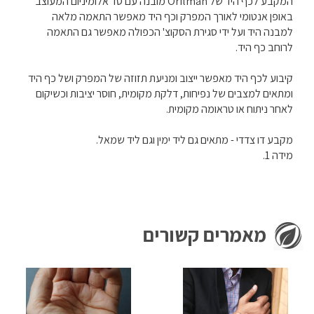
המקבע לכף היד של Orilman מובנה עם סד אלומיניום המעוצב
באופן אנטומי לאורך המפרק וכף היד מאפשר התאמה מלאה
למבנה היד ועל ידי סגירת הסקוצ' הכפולה מאפשר גם התאמה
לרוחב כף היד.
קיבוע לכף היד מאפשר ייצוב ומניעת תזוזה של המפרק ושל כף היד
ומתאים למצבים של נפיחות, דלקת מקומית, חוסר יציבות וכשיקום
לאחר ניתוח או טראומה מקומית.
מקבע דו צדדי - מתאים גם ליד ימין וגם ליד שמאל.
מידה 1.
מאמרים קשורים