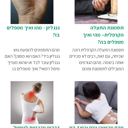
תסמונת התעלה
גנגליון - מהו ואיך מטפלים
הקרפלית– מהי ואיך
בו?
מטפלים בה?
תסמונת התעלה הקרפלית הינה
מהם התסמינים להופעת גוש
שכיחה, עם זאת, רבים לא מכירים
גנגליון ביד? האם הוא מסוכן? האם
אותה בשמה. מהם הגורמים
גנגליון עובר לבד או שהוא מצריך
המובילים לתסמונת ומהם
טיפול רפואי? ואיך מטפלים בו
התסמינים המאפיינים אותה? והכי
בכלל? כל מה שצריך לדעת על
חשוב – איך ניתן לטפל בה?
גנגליון בכתבה שלפניכם.
המדריך לתסמונת התעלה
הקרפלית
מהם מכשירי טנס וכיצד הם
דרכים מרכזיות לטיפול