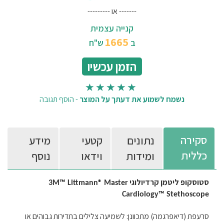
------- או ---------
קנייה עצמית
1665
ב
ש"ח
הזמן עכשיו
נשמח לשמוע את דעתך על המוצר
-
הוסף תגובה
סקירה
נתונים
קטעי
מידע
כללית
ומידות
וידאו
נוסף
סטוסקופ ליטמן קרדיולוגי
3M™ Littmann® Master
Cardiology™ Stethoscope
סרעפת (דיאפרגמה) מתכוונן: לשמיעה צלילים בתדירות גבוהים או