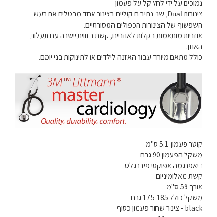
נמוכים על ידי לחץ קל על פעמון
צינורות
, שני נתיבים קוליים בצינור אחד מבטלים את רעש
Dual
השפשוף של הצינורות הכפולים המסורתיים.
אוזניות מותאמות בקלות לאוזניים, קשת בזווית יישרה עם תעלות
האוזן.
כולל מתאם
מיוחד עבור האזנה לילדים או לתינוקות בני יומם.
קוטר פעמון 5.1 ס"מ
משקל הפעמון 90 גרם
דיאפרגמה אפוקסי פיברגלס
קשת מאלומיניום
אורך 59 ס"מ
משקל כולל 175-185 גרם
black - צינור שחור פעמון כסוף