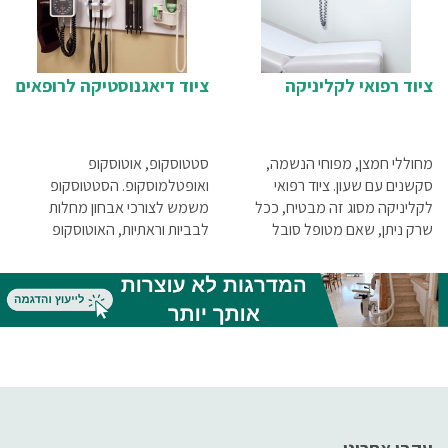
ציוד רפואי לקליניקה
ציוד דיאגנוסטיקה לרופאים
מחוללי חמצן, מפוחי הנשמה,
סטטוסקופ, אוטוסקופ
סקשנים עם שעון. ציוד רפואי
ואופטלמוסקופ. הסטטוסקופ
לקליניקה מסוג זה מבטיח, ככל
משמש לצורכי אבחון מחלות
שרק ניתן, שאם מטופל סובל
לבביות וראתיות, האוטוסקופ
ממצב המחייב ביצוע החייאה,
לבדיקת אוזניים והאופטלמוסקופ
במקום יימצא כל הציוד הדרוש
לבדיקת קרקעית העין, ולכן אין
שימקסם את הסיכוי להצילו.
ספק שהם חייבים להיות איכותיים
ביותר.