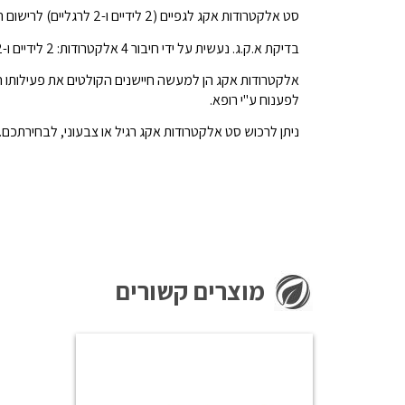
סט אלקטרודות אקג לגפיים (2 לידיים ו-2 לרגליים) לרישום הפעילות החשמלית של הלב בעת בדיקת א.ק.ג.
בדיקת א.ק.ג. נעשית על ידי חיבור 4 אלקטרודות: 2 לידיים ו-2 לרגליים ועוד 6 פומפות קטנות המתחברות באזור החזה (ניתן לרכישה בנפרד).
אלקטרודות אקג הן למעשה חיישנים הקולטים את פעילותו ה
לפענוח ע"י רופא.
ניתן לרכוש סט אלקטרודות אקג רגיל או צבעוני, לבחירתכם.
מוצרים קשורים