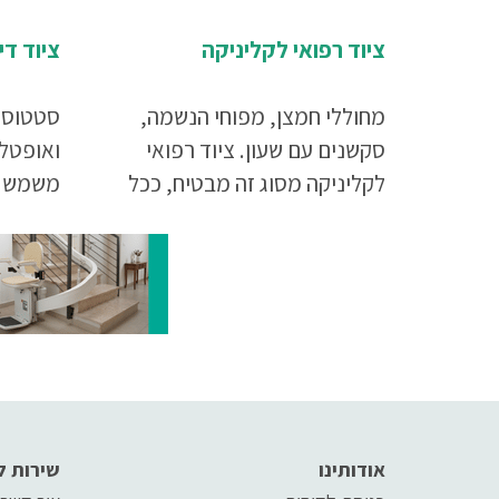
ציוד רפואי לקליניקה
ציוד ד
מחוללי חמצן, מפוחי הנשמה,
סטטוסק
סקשנים עם שעון. ציוד רפואי
ואופטל
לקליניקה מסוג זה מבטיח, ככל
משמש ל
שרק ניתן, שאם מטופל סובל
לבביות 
ממצב המחייב ביצוע החייאה,
לבדיקת 
במקום יימצא כל הציוד הדרוש
לבדיקת 
שימקסם את הסיכוי להצילו.
ספק שהם
ביותר.
אודותינו
שירות ל