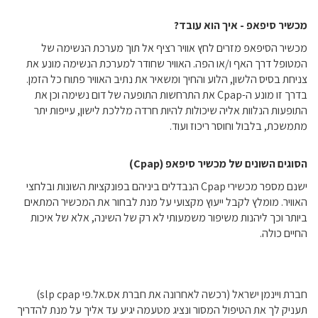
מכשיר סיפאפ - איך הוא עובד?
מכשיר הסיפאפ מזרים לחץ אוויר רציף אל תוך מערכת הנשימה של
המטופל דרך האף ו/או הפה. האוויר שחודר למערכת הנשימה מונע את
צניחת בסיס הלשון, הלוע והחיך ומשאיר את נתיב האוויר פתוח כל הזמן.
בדרך זו מונע ה-Cpap את התרחשות התופעה של דום נשימה וכן את
התופעות הנלוות אליה שיכולות להיות חרדה מללכת לישון, עייפות יתר
מתמשכת, בלבול וחוסר ריכוז ועוד.
הסוגים השונים של מכשיר סיפאפ (Cpap)
ישנם מספר מכשירי Cpap הנבדלים ביניהם בפונקציות השונות ובלחצי
האוויר. מומלץ לקבל ייעוץ מקצועי על מנת לבחור את המכשיר המתאים
ביותר וכך ליהנות משיפור משמעותי לא רק של השינה, אלא של איכות
החיים כולה.
חברת ויינמן ישראל (רכשה לאחרונה את חברת אס.אל.פי slp cpap)
תעניק לך את הטיפול המסור ונציג מטעמה יגיע עד אליך על מנת להדריך