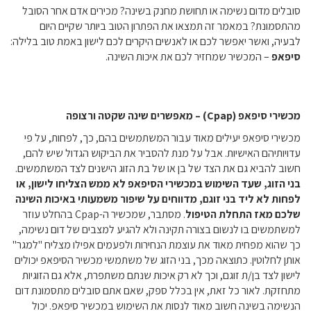
סובלים מדום נשימה או תחושת מחנק בשינה? מכירים אדם אחר הסובל
מהתסמונת? במאמר זה תמצאו את הפתרון הטוב ביותר שקיים היום
לבעיה, ואשר יאפשר לכם או לאנשים היקרים לכם לישון באמת טוב בלילה:
סיפאפ
– המכשיר שמחזיר לכם את איכות השינה.
מכשירי סיפאפ (Cpap) – מאפשרים שינה שקטה ורצופה
מכשירי סיפאפ יעילים מאוד עבור המשתמשים בהם, כך, לפחות, על פי
עדויותיהם האישיות. אבל על מנת להסביר את הביקוש הגדול שיש להם,
חשוב להביא גם את הצד של בן או של בת הזוג הישנים לצד המשתמשים.
בני הזוג, שעד השימוש במכשירי הסיפאפ לא ממש הצליחו לישון, או
לפחות לא ליד בני זוגם, מדווחים על שיפור משמעותי באיכות השינה
שלכם מאז התחלת הטיפו
ל
. מסתבר, שמכשיר ה-Cpap בהחלט עוזר
למשתמשים בו לנשום בצורה תקינה ולא להגיע למצבים של דום נשימה,
כך שהוא מפחית מאוד את עוצמת הנחירות ולפעמים אפילו מצליח "למגר"
אותן לחלוטין. כתוצאה מכך, בני הזוג של משתמשי מכשיר הסיפאפ יכולים
לישון לצד בן/ת זוגם, וכך לא רק איכות שנתם משתפרת, אלא גם הזוגיות
מתחזקת. לאור כל זאת, אין בכלל ספק, שאם אתם סובלים מתסמונת דום
הנשימה בשינה חשוב מאוד לנסות את השימוש במכשיר סיפאפ. יכול