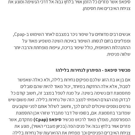
סיפאפ אשר מזרים כל הזמן אוויר בלחץ גבוה אל דרכי הנשימה ומונע את
צניחת האיברים ואת חסימתן.
אנשים רבים מדווחים על שיפור ניכר במצבם לאחר השימוש ב-Cpap,
וממליצים בחום לנסותו. השיפור באיכות השינה משפיע מאוד על
ההתנהלות היומיומית, כולל שיפור בריכוז, עייפות מופחתת והרבה יותר
שלווה פנימית.
מכשיר סיפאפ - הפיתרון לנחירות בלילה!
אם בן או בת הזוג שלכם מפיקים נחירות בלילה, ולא כאלה שאפשר
לסבול, אלא אלה החזקות במיוחד, יכול מאוד להיות שהם סובלים
מתסמונת דום נשימה בשינה. על מנת לטפל במצב זה, חשוב קודם כל
לבדוק מהו הגורם האמיתי למצב הזה של נחירות בלילה. זאת משום שיש
גורמים נוספים שיכולים לגרום לכך, וחשוב לשלול אותם לפני שקובעים
שמדובר בתסמונת. אם, בסופו של דבר מתברר שזוהי אכן התסמונת
המפורסמת, מומלץ מאוד לרכוש מכשיר
סיפאפ (Cpap)
מתקדם, אשר
מזרים אוויר בלחץ גבוה אל פנים הפה (בכיוון מעברי האוויר), מונע את
צניחת האיברים הפנימיים וכך מפחית את ההיארעות של נחירות בלילה