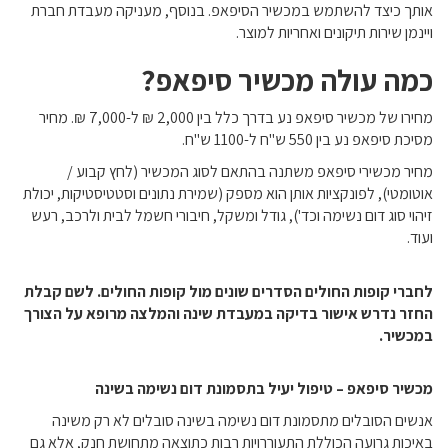
אותך כיצד להשתמש במכשיר הסיפאפ. בנוסף, מעניקה מעבדת חברת
ויינמן שירות תיקונים ואחריות למוצר.
כמה עולה מכשיר סיפאפ?
מחירו של מכשיר סיפאפ נע בדרך כלל בין 2,000 ₪ ל-7,000 ₪. מחיר
מסיכת סיפאפ נע בין 550 ש"ח ל-1100 ש"ח.
מחיר מכשירי סיפאפ משתנה בהתאם לסוג המכשיר (לחץ קבוע /
אוטומטי), לפונקציות אותן הוא מספק (שמירת נתונים וסטטיסטיקות, יכולת
זיהוי סוג דום נשימה וכד'), גודל ומשקל, חיבורי חשמל לבית ולרכב, רעש
ועוד.
לחברי קופות החולים הסדרים שונים מול קופות החולים. לשם קבלת
החזר נדרש אישור בדיקה במעבדת שינה והמלצה מרופא על הצורך
במכשיר.
מכשיר סיפאפ – טיפול יעיל בתסמונת דום נשימה בשינה
אנשים הסובלים מתסמונת דום נשימה בשינה סובלים לא רק משינה
באיכות גרועה הכוללת התעוררויות רבות כתוצאה מתחושת חנק, אלא גם