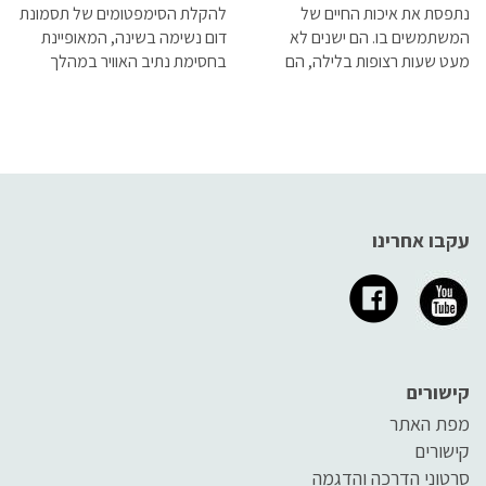
נתפסת את איכות החיים של
להקלת הסימפטומים של תסמונת
המשתמשים בו. הם ישנים לא
דום נשימה בשינה, המאופיינת
מעט שעות רצופות בלילה, הם
בחסימת נתיב האוויר במהלך
קמים רעננים ומוכנים ליום חדש,
השינה וגורמת לעצירת הנשימה
הזיכרן שלהם מתפקד בצורה
הרבה יותר טובה, הם הרבה יותר
מרוכזים וכמובן פחות עצבניים
עקבו אחרינו
קישורים
מפת האתר
קישורים
סרטוני הדרכה והדגמה