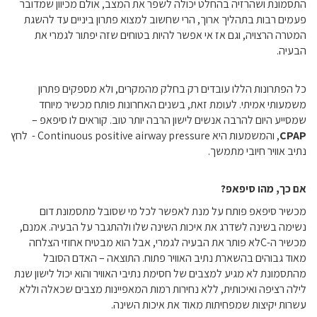
התסמונת ושהרזיה בהחלט יכולה לשפר את המצב, אולם מכיוון שמדובר
פעמים רבות בתהליך ארוך, הרי שחשוב למצוא פתרון ביניים עד להשגת
המטרה הרצויה, וגם אז אי אפשר להיות בטוחים שזה יפתור לגמרי את
הבעיה.
כל הפתרונות הללו עובדים רק בחלק מהמקרים, ולא מספקים פתרון
משמעותי אמיתי. לעומת זאת, בשנים האחרונות פותח מכשיר מיוחד
שמסייע היום להרבה אנשים לישון הרבה יותר טוב. קוראים לו סיפאפ –
CPAP
, והמשמעות היא
Continuous positive airway pressure
- לחץ
נתיב אוויר חיובי מתמשך.
אם כך, מהו סיפאפ?
מכשיר סיפאפ פותח על מנת לאפשר לכל מי שסובל מתסמונת דום
נשימה בשינה לשדרג את איכות השינה שלו ולהתגבר על הבעיה. אמנם,
מכשיר ה-Cלא פותר את הבעיה לגמרי, אבל הוא מבטיח אחוזי הצלחה
מאוד גבוהים בהשארת נתיב האוויר פתוח. התוצאה – האדם הסובל
מהתסמונת לא מגיע למצבים של חסימת נתיבי האוויר והוא יכול לישון שנת
לילה רציפה ואיכותית, ללא נחירות רמות המאפיינות מצבים שכאלה וללא
עשרות יקיצות שמפחיתות מאוד את איכות השינה.