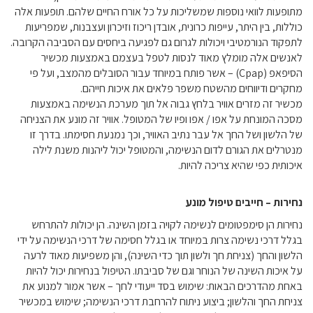
מתופעות לוואי נוספות שמשליכות על כל אורח החיים שלהם. תופעות אלה
כוללות, בין היתר, עייפות כרונית, אובדן ריכוז וזיכרון ועצבנות, שמפריעות
לתפקוד הנורמטיבי ויכולות לגרום גם לפגיעה ביחסים עם הסביבה הקרובה.
לאנשים אלה מומלץ מאוד לנסות לטפל בעצמם באמצעות מכשיר
הסיפאפ
Cpap)
) – אשר פותח במיוחד עבור הסובלים מהמצב, ועל פי
מחקרים ודיווחים מהשטח משפר פלאים את איכות חייהם.
מכשיר זה מזרים אוויר בלחץ גבוה אל תוך מערכת הנשימה באמצעות
מסכה המונחת על אפו / אפו ופיו של המטופל. אוויר זה מונע את הצניחה
של הלשון ושל החך אל עבר נתיב האוויר, וכך נמנעת חסימתו. בדרך זו
מנטרלים את הגורם לדום הנשימה, והמטופל יכול ליהנות משנת לילה
איכותית כפי שהיא צריכה להיות.
נחירות – חייבים טיפול מונע
נחירות הן סימפטומים לנשימה לקויה בזמן השינה. הן יכולות להתרחש
בגלל דרכי נשימה צרות במיוחד או בגלל חסימה של דרכי הנשימה על ידי
הלשון והחך (צניחת חך ולשון תוך כדי השינה), והן משפיעות מאוד לרעה
על איכות השינה של הנוחר וגם של סביבתו. הטיפול בנחירות יכול להיות
באחת מהדרכים הבאות: שימוש בסד ייעודי לחך – אשר אמור למנוע את
צניחת החך והלשון; ביצוע ניתוח להרחבת דרכי הנשימה; שימוש במכשיר