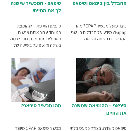
ההבדל בין ביפאפ וסיפאפ
סיפאפ - המכשיר שישנה
לך את החיים!
כיצד פועל מכשיר CPAP? מהו
סיפאפ הוא פתרון שהומצא
Bipap? מידע על הבדלים בין שני
במיוחד עבור אותם אנשים
המכשירים בשפה פשוטה
הסובלים מתסמונת דום נשימה
בשינה והוא פועל בשיטה של
הזרמת אוויר קבועה ישירות אל
מערכת הנשימה של המטופל.
הדבר מתבצע באמצעות מכשיר
שמזרים את האוויר דרך מסיכה
מיוחדת אל פיו ואפו של המטופל
סיפאפ – ההמצאה שמשנה
מהו מכשיר סיפאפ?
את החיים
סיפאפ משדרג בצורה כמעט בלתי
מכשיר סיפאפ CPAP מיועד