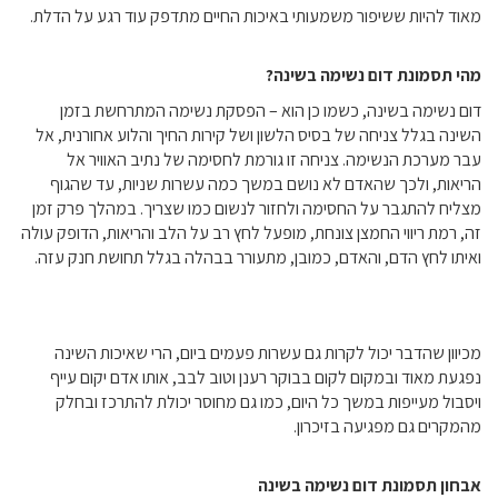
מאוד להיות ששיפור משמעותי באיכות החיים מתדפק עוד רגע על הדלת.
מהי תסמונת דום נשימה בשינה?
דום נשימה בשינה, כשמו כן הוא – הפסקת נשימה המתרחשת בזמן
השינה בגלל צניחה של בסיס הלשון ושל קירות החיך והלוע אחורנית, אל
עבר מערכת הנשימה. צניחה זו גורמת לחסימה של נתיב האוויר אל
הריאות, ולכך שהאדם לא נושם במשך כמה עשרות שניות, עד שהגוף
מצליח להתגבר על החסימה ולחזור לנשום כמו שצריך. במהלך פרק זמן
זה, רמת ריווי החמצן צונחת, מופעל לחץ רב על הלב והריאות, הדופק עולה
ואיתו לחץ הדם, והאדם, כמובן, מתעורר בבהלה בגלל תחושת חנק עזה.
מכיוון שהדבר יכול לקרות גם עשרות פעמים ביום, הרי שאיכות השינה
נפגעת מאוד ובמקום לקום בבוקר רענן וטוב לבב, אותו אדם יקום עייף
ויסבול מעייפות במשך כל היום, כמו גם מחוסר יכולת להתרכז ובחלק
מהמקרים גם מפגיעה בזיכרון.
אבחון תסמונת דום נשימה בשינה