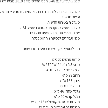
קלנועית לזוג דגם L-48 הכלי החדש מודל 2019 מבית גלגל יציב.
קלנועית זוגית בעלת יחידת כוח עוצמתית עם מנוע ייחודי של 3.5 כ"ס
עיצוב חדשני.
מערכות בטיחות חדשות.
מערכת שמע מתקדמת ממותג השמע JBL.
צמיגים ללא פנימית למניעת פנצ'רים.
מגוון אביזרים לנסיעה נוחה ומפנקת.
ניתן להוסיף פיקוד שבת באישור מכון צומת.
מידות פרטים טכניים:
מנוע 3.5 כ"סV/2700W 24
2 מצברים AH102XV 12
רוחב 98 ס"מ
אורך 167 ס"מ
גובה 195 ס"מ
גלגל אחורי 46 ס"מ
גלגל קדמי 40 ס"מ
מהירות נסיעה מקסימלית 12 קמ"ש
מהירות נסיעה לאחור 6 קמ"ש