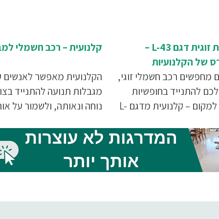
קלנועית זוגית דגם L-43 –
קלנועית – רכב חשמלי למב
 של הקלנועיות
 מחפשים רכב חשמלי זוגי,
הקלנועית מאפשר לאנשים 
לכם להתנייד בחופשיות
מגבלות תנועה להתנייד בצו
ממקום למקום – קלנועית מדגם L-
נוחה ונאותה, ולשמור על או
 חברת "גלגל יציב" היא
חיים רגיל. היא מאפשרת לה
 המושלמת עבורכם
לתפקד בלי לפחד להיתקל
בדברים אשר יקשו עליהם ויפ
בהם