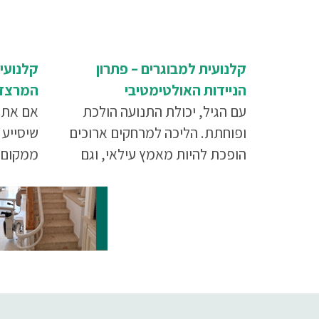
קלנועית למבוגרים – פתרון
הניידות האולטימטיבי
המרצדס
עם הגיל, יכולת התנועה הולכת
אם אתם
ופוחתת. הליכה למרחקים ארוכים
שיסייע 
הופכת להיות מאמץ עילאי, וגם
הליכה למרחקים קצרים היא כבר
43 של
לא קלה כשהיתה. קלנועית היא
התשובה
פתרון הניידות המושלם ביותר. כאן
תוכלו לקבל מידע על כל היתרונות
של שימוש בקלנועית למבוגרים,
איך לבחור קלנועית כולל צ'ק ליסט
לבחירת הקלנועית המתאימה