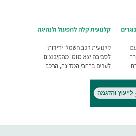
וגרים
קלנועית קלה לתפעול ולנהיגה
עם
קלנועית רכב חשמלי ידידותי
רה
לסביבה יצא מזמן מהקיבוצים
רח
לערים ברחבי המדינה, הרכב
ם
החשמלי מאפשר עצמאות
תחבורתית זולה, קלה ופשוטה
געו