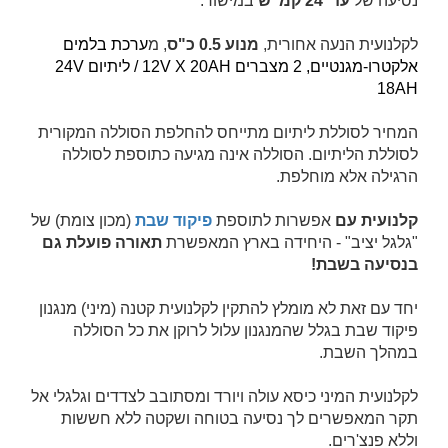
נסיעה של
עד 24 קמ"ש
במישור.
לקלנועית הנעה אחורית,
מנוע 0.5 כ"ס
, מ
ערכת בלמים
אלקטרו-מגנטיים,
2 מצברים 12V X 20AH
/ ליתיום 24
V
18
AH
המחיר לסוללת ליתיום מתייחס להחלפת הסוללה המקורית
לסוללת הליתיום. הסוללה אינה מגיעה כתוספת לסוללה
הרגילה אלא מוחלפת.
קלנועית עם
אפשרות לתוספת
פיקוד שבת
(מכון צומת)
של
"גלגל יציב" - היחידה בארץ המאפשרת
תאורה פועלת גם
בנסיעה בשבת!
יחד עם זאת לא מומלץ להתקין לקלנועית קטנה (מיני) מנגנון
פיקוד שבת בגלל שהמנגנון עלול לרוקן את כל הסוללה
במהלך השבת.
לקלנועית המיני כיסא עולה ויורד ומסתובב לצדדים ו
גלגלי אל
תקר המאפשרים לך נסיעה בטוחה ושקטה ללא חששות
וללא פנצ'רים.