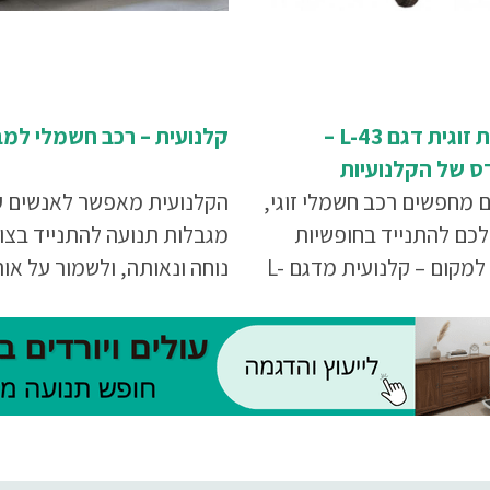
קלנועית זוגית דגם L-43 –
קלנועית – רכב חשמלי למב
 של הקלנועיות
 מחפשים רכב חשמלי זוגי,
הקלנועית מאפשר לאנשים 
לכם להתנייד בחופשיות
מגבלות תנועה להתנייד בצו
ממקום למקום – קלנועית מדגם L-
נוחה ונאותה, ולשמור על או
 חברת "גלגל יציב" היא
חיים רגיל. היא מאפשרת לה
 המושלמת עבורכם
לתפקד בלי לפחד להיתקל
בדברים אשר יקשו עליהם ויפ
בהם