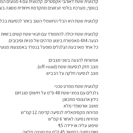
קלנועית שטח לאוהבי אקסטרים. קלנועית עם 4 מנועים המאפשרים הנעה כפולה בתנאי שטח מורכבים.
בנוסף, מערכת בולמי זעזועים מתקדמת וייחודית מסוגה בעו
קלנועית שטח היא הכלי החשמלי הטוב ביותר לנסיעות בכל 
קלנועית שטח יכולה להתמודד עם תנאי שטח קשים בזוויות ת
הנעה 4X4 מאפשרת ביצוע מדהים של פניות וסיבובים.
כל אחד מארבעת הגלגלים מופעל בנפרד באמצעות מנועים חזקים של W350, ומצוייד בבולמי זעזועים ובלמי די
אפשרות להנעה בשני מצבים:
מצב חזק לנסיעות שטח (off-road).
מצב לנסיעה חלקה על הכביש.
קלנועית שטח מפרט טכני:
גלגלים עם צמיגי שטח 48 ס"מ על חישוקי מגנזיום
כידון ארגונומי מתכוונן
מושב אורטופדי מלא
מהירות מקסימאלית לנסיעה קדימה 12 קמ"ש
מהירות נסיעה לאחור 6 קמ"ש
שיפוע עליה או ירידה 15 ͦ
טווח נסיעה במישור 45 ק"מ עם טעינה מלאה