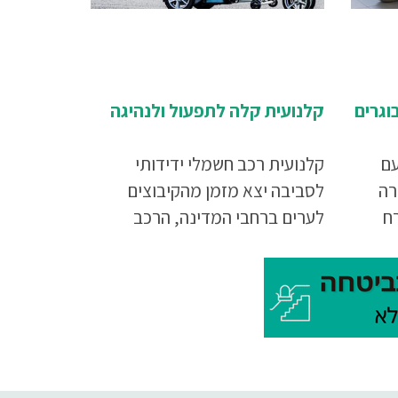
וגרים
קלנועית קלה לתפעול ולנהיגה
עם
קלנועית רכב חשמלי ידידותי
רה
לסביבה יצא מזמן מהקיבוצים
רח
לערים ברחבי המדינה, הרכב
ם
החשמלי מאפשר עצמאות
תחבורתית זולה, קלה ופשוטה
געו