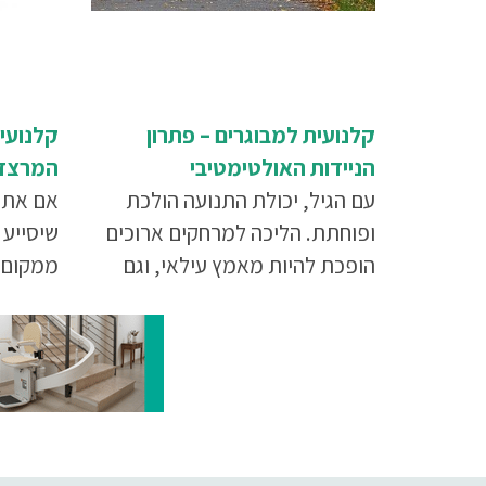
קלנועית למבוגרים – פתרון
הניידות האולטימטיבי
המרצדס
עם הגיל, יכולת התנועה הולכת
אם אתם
ופוחתת. הליכה למרחקים ארוכים
שיסייע 
הופכת להיות מאמץ עילאי, וגם
הליכה למרחקים קצרים היא כבר
43 של
לא קלה כשהיתה. קלנועית היא
התשובה
פתרון הניידות המושלם ביותר. כאן
תוכלו לקבל מידע על כל היתרונות
של שימוש בקלנועית למבוגרים,
איך לבחור קלנועית כולל צ'ק ליסט