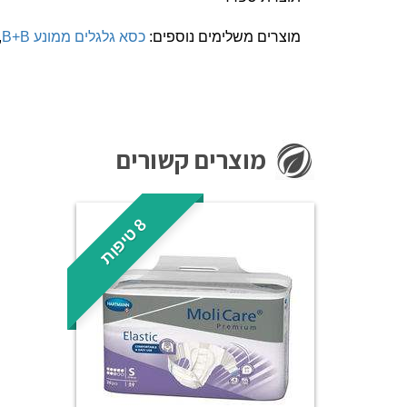
מוצרים משלימים נוספים:
כסא גלגלים ממונע B+B
,
מוצרים קשורים
8
ת
ט
י
פ
ו