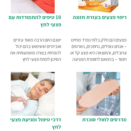
ריפוי פצעים בעזרת תזונה
10 טיפים להתמודדות עם
פצעי לחץ
פצעים הם חלק בלתי נפרד מחיינו
ישנם היום הרבה מאוד עזרים
– אנחנו נופלים, נחתכים, נשרטים
ואביזרים ששימוש בהם יכול
ונחבלים, והתוצאה היא פצע קל או
להפחית בצורה משמעותית את
חמור – בהתאם לחומרת הפגיעה.
הסיכון לפתח פצעי לחץ
כמו כן, ישנם מצבים רפואיים
שגורמים להתפתחות כיבים
ופצעים, אשר תהליך ההחלמה
שלהם קשה וארוך יותר. איך
מתרחש ריפוי פצעים טבעי וכיצד
תזונה מתאימה יכולה לזרז את
התהליך? את כל התשובות תוכלו
למצוא במאמר שלפניכם.
מדרסים לחולי סוכרת
דרכי טיפול ומניעת פצעי
לחץ