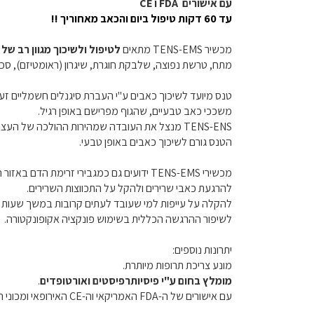
עם אישורים
FDA
ו
CE
עד 60 דקות טיפול ביום והכאב מאחוריך
!!
מכשיר TENS-EMS מתאים
לטיפול ולשיכוך מגוון רב של
מתח, טרשת נפוצה, שלבקת חוגרת, שיגרון (ראומטיזם), סכיאט
משככי כאב טבעיים, שהגוף מפרישם באופן רגיל.
TENS-ENS מנצל את העובדה שמהירות ההולכה של 
הטנס גורם לשיכוך כאבים באופן טבעי.
מכשירי TENS-EMS ידועים גם כמגבירי זרימת הדם באזור הפעולה ובכך מזרזים ריפוי דלקת מקומית, החלמה אחרי ניתוח, טיפול בכיבים של רגל סוכרתית ועוד.
להרגעת כאבי שרירים ולהקל על התכווצות השרירים.
להקלה על עייפות למי שעובד לעתים קרובות במשך שעות 
לשיפור ההרגשה הכללית בשימוש פונקציה אקופונקטורה.
יתרונות נוספים:
מונע צריכת תרופות מיותרת.
מומלץ בחום ע"י פיסיותרפיסטים ואורטופדים
.
עם אישורים של ה-FDA האמריקאי וה-CE האירופאי ומכוני התקנים אסייתים RoHS וה FC.