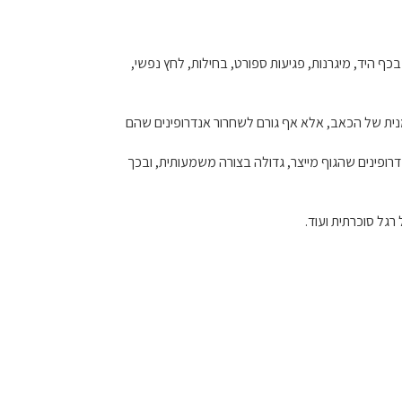
בכף היד, מיגרנות, פגיעות ספורט, בחילות, לחץ נפשי,
ים דרך אלקטרודות המוצמדות לגוף. ה TENS-EMS לא רק שמבצע חסימה זמנית של הכאב, אלא אף גורם לשחרור אנדרופינים שהם
רופינים שהגוף מייצר, גדולה בצורה משמעותית, ובכך