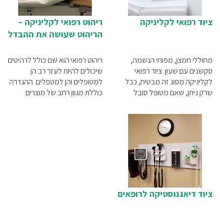
ציוד רפואי לקליניקה
ריהוט רפואי לקליניקה –
הריהוט שעושה את ההבדל
מחוללי חמצן, מפוחי הנשמה,
ריהוט רפואי הוא שם כולל לרהיטים
סקשנים עם שעון. ציוד רפואי
שיכולים להיות לעזר רב הן
לקליניקה מסוג זה מבטיח, ככל
למטופלים והן למטפלים. ההגדרה
שרק ניתן, שאם מטופל סובל
כוללת מגוון רחב של מוצרים
ממצב המחייב ביצוע החייאה,
שיכולים להפוך את הטיפול לקל
במקום יימצא כל הציוד הדרוש
ונוח יותר עבור המטופל והמטפל
שימקסם את הסיכוי להצילו.
כאחד, ואין ספק שכל קליניקה
ומוסד רפואי צריכים להצטייד בהם.
ציוד דיאגנוסטיקה לרופאים