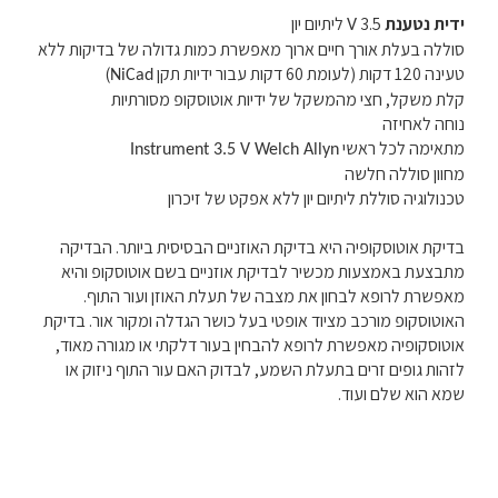
ידית נטענת
3.5
ליתיום יון
V
סוללה בעלת אורך חיים ארוך מאפשרת כמות גדולה של בדיקות ללא
טעינה
120 דקות (לעומת 60 דקות עבור ידיות תקן
)
NiCad
קלת משקל,
חצי מהמשקל של ידיות אוטוסקופ מסורתיות
נוחה לאחיזה
מתאימה לכל ראשי
Instrument 3.5 V Welch Allyn
מחוון סוללה חלשה
טכנולוגיה סוללת ליתיום יון ללא אפקט של זיכרון
בדיקת אוטוסקופיה היא בדיקת האוזניים הבסיסית ביותר. הבדיקה
מתבצעת באמצעות מכשיר לבדיקת אוזניים בשם אוטוסקופ והיא
מאפשרת לרופא לבחון את מצבה של תעלת האוזן ועור התוף.
האוטוסקופ מורכב מציוד אופטי בעל כושר הגדלה ומקור אור. בדיקת
אוטוסקופיה מאפשרת לרופא להבחין בעור דלקתי או מגורה מאוד,
לזהות גופים זרים בתעלת השמע, לבדוק האם עור התוף ניזוק או
שמא הוא שלם ועוד.