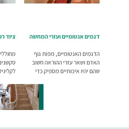
דגמים אנטומיים ועזרי המחשה
ציוד רפ
הדגמים האנטומיים, מפות גוף
מחוללי 
האדם ושאר עזרי ההוראה חשוב
סקשנים 
שהם יהיו איכותיים מספיק כדי
לקליניק
לשמש את המוסד ואת תלמידיו
שרק ני
לאורך זמן
ממצב המ
במקום י
שימקסם 