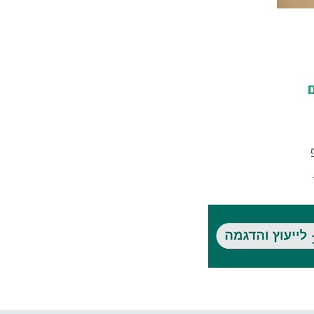
סקופ
ין
תיים