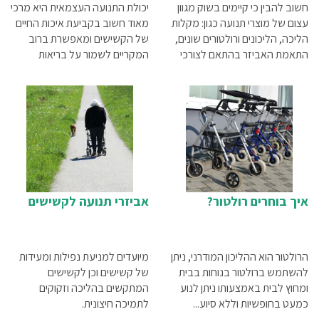
חשוב להבין כי קיימים בשוק מגוון
יכולת התנועה העצמאית היא מרכי
עצום של מוצרי תנועה כגון: מקלות
מאוד חשוב בקביעת איכות החיים
הליכה, הליכונים ורולטורים שונים,
של הקשישים ומאפשרת ברוב
התאמת האביזר בהתאם לצורכי
המקריים לשמור על בריאות
המשתמש חיונית ביותר מצורף
תקינה.
מאמר הסבר קצר על כל אחד
מהאביזרים.
איך בוחרים רולטור?
אביזרי תנועה לקשישים
הרולטור הוא ההליכון המודרני, ניתן
מיועדים למניעת נפילות ומעידות
להשתמש ברולטור בנוחות בבית
של קשישים וכן לקשישים
ומחוץ לבית באמצעותו ניתן לנוע
המתקשים בהליכה וזקוקים
כמעט בחופשיות וללא סיוע...
לתמיכה חיצונית.