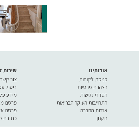
מאוד חום ואהבה ותמיכה רגשית,
אביזרים
אבל לא רק. הם צריכים גם הרבה
אם מדוב
מאוד תמיכה פיזית, באמצעות
שאינם 
עזרים לילדים עם צרכים מיוחדים,
בכוחות
כדי שיוכלו להתקדם ולנצל את
באביזרי
מלוא הפוטנציאל הטמון בהם
כהורים,
עבורם
אודותינו
שירות ל
כניסת לקוחות
צור קשר
הצהרת פרטיות
ביטול ע
הסדרי נגישות
מידע על
התחייבות העיקר הבריאות
פרסם מו
אודות החברה
פרסם אצ
תקנון
כתובת מ