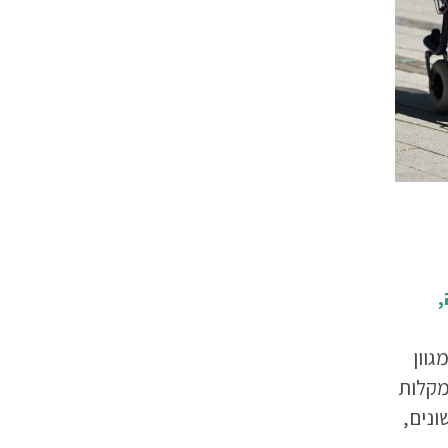
,
גוון
מקלות
ונים,
רכי