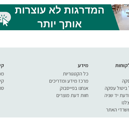
 לילדים שלנו, ולא משנה
המשתמש חיונית ביותר מצו
ר באביזרי תנועה לילדים
מאמר הסבר קצר על כל אח
יכולים או שמתקשים ללכת
מהאביזרים.
 עצמם או אם מדובר
ם רפואיים אחרים, אנחנו,
 תמיד רוצים את הכי טוב
קוחות
מידע
קי
כל הקטגוריות
מפ
סקה
מרכז מידע ומדריכים
קי
 ביטול עסקה
אנחנו בפייסבוק
סר
דעת יד שניה
חוות דעת מוצרים
לנו
שרדי האתר