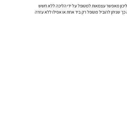
כות - מגיע ב 4 מידות שונות להתאמה מושלמת למטופל. מתאים אף לכבדי משקל עם תמיכה של עד 130 ק"ג. ההליכון מאפשר עצמאות למטופל על ידי הליכה ללא חשש
ך שניתן להוביל מטופל רק ביד אחת או אפילו ללא עזרה