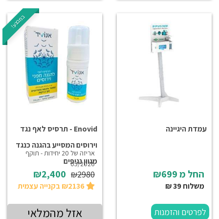
במבצע!
עמדת היגיינה
Enovid - תרסיס לאף נגד
וירוסים המסייע בהגנה כנגד
אריזה של 20 יחידות - תוקף
מגוון נגיפים
05/2026
החל מ
₪699
₪2,400
₪2980
משלוח 39 ₪
₪2136 בקנייה עצמית
אזל מהמלאי
לפרטים והזמנות