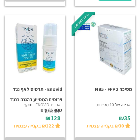
מיוצר באירופה
מסיכה N95 - FFP2
Enovid - תרסיס לאף נגד
וירוסים המסייע בהגנה כנגד
אריזה של 10 מסיכות
אנוביד ENOVID - תוקף
מגוון נגיפים
05/2026
₪128
₪35
₪30 בקנייה עצמית
₪122 בקנייה עצמית