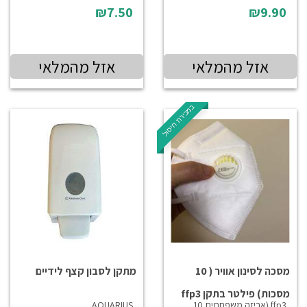
₪7.50
₪9.90
אזל מהמלאי
אזל מהמלאי
במכירת חיסול
מסכה לסינון אוויר ( 10
מתקן לסבון קצף לידיים
מסכות) פילטר בתקן ffp3
ffp3 (אריזה משפחתית 10
AQUARIUS