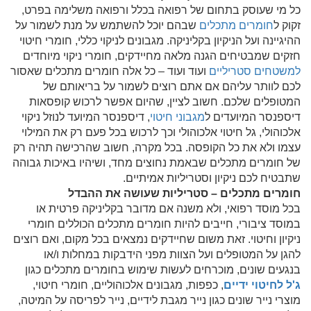
כל מי שעוסק בתחום של רפואה בכלל ורפואה משלימה בפרט,
זקוק ל
חומרים מתכלים
שבהם יוכל להשתמש על מנת לשמור על
ההיגיינה ועל הניקיון בקליניקה. מגבונים לניקוי כללי, חומרי חיטוי
חזקים שמבטיחים הגנה מלאה מחיידקים, חומרי ניקוי מיוחדים
למשטחים סטריליים
ועוד ועוד – כל אלה חומרים מתכלים שאסור
לכם לוותר עליהם אם אתם רוצים לשמור על בריאותם של
המטופלים שלכם. חשוב לציין, שהיום אפשר לרכוש קופסאות
דיספנסר המיועדים ל
מגבוני חיטוי
, דיספנסר המיועד לנוזל ניקוי
אלכוהולי, גל חיטוי אלכוהולי וכך לרכוש בכל פעם רק את המילוי
עצמו ולא את כל הקופסה. בכל מקרה, חשוב שהרכישה תהיה רק
של חומרים מתכלים שבאמת נחוצים מחד, ושיהיו באיכות גבוהה
שתבטיח לכם ניקיון וסטריליות אמיתיים.
חומרים מתכלים – סטריליות שעושה את ההבדל
בכל מוסד רפואי, ולא משנה אם מדובר בקליניקה פרטית או
במוסד ציבורי, חייבים להיות חומרים מתכלים הכוללים חומרי
ניקיון וחיטוי. זאת משום שחיידקים נמצאים בכל מקום, ואם רוצים
להגן על המטופלים ועל הצוות מפני הידבקות במחלות ו/או
בנגעים שונים, מוכרחים לעשות שימוש בחומרים מתכלים כגון
ג'ל לחיטוי ידיים
, כפפות, מגבונים אלכוהוליים, חומרי חיטוי,
מוצרי נייר שונים כגון נייר מגבת לידיים, נייר לפריסה על המיטה,