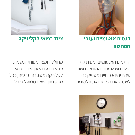
דגמים אנטומיים ועזרי
ציוד רפואי לקליניקה
המחשה
הדגמים האנטומיים, מפות גוף
מחוללי חמצן, מפוחי הנשמה,
האדם ושאר עזרי ההוראה חשוב
סקשנים עם שעון. ציוד רפואי
שהם יהיו איכותיים מספיק כדי
לקליניקה מסוג זה מבטיח, ככל
לשמש את המוסד ואת תלמידיו
שרק ניתן, שאם מטופל סובל
לאורך זמן
ממצב המחייב ביצוע החייאה,
במקום יימצא כל הציוד הדרוש
שימקסם את הסיכוי להצילו.