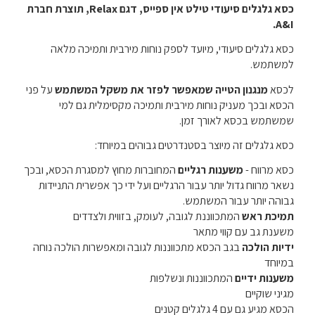
כסא גלגלים סיעודי טילט אין ספייס, דגם Relax, תוצרת חברת
A&I.
כסא גלגלים סיעודי, מיועד לספק נוחות מירבית ותמיכה מלאה
למשתמש.
לכסא
מנגנון הטייה שמאפשר לפזר את משקל המשתמש
על פני
הכסא ובכך מעניק נוחות מירבית ותמיכה מקסימלית גם למי
שמשתמש בכסא לאורך זמן.
כסא גלגלים זה מיוצר בסטנדרטים גבוהים במיוחד:
כסא מרווח -
משענות רגליים
המחוברות מחוץ למסגרת הכסא, ובכך
נשאר מרווח גדול יותר עבור הרגליים ועל ידי כך אפשרית התניידות
גבוהה יותר עבור המשתמש.
תמיכת ראש
המתכווננת לגובה, לעומק, בזווית ולצדדים
משענת גב עם קווי מתאר
ידיות הולכה
בגב הכסא מתכווננות לגובה ומאפשרות הולכה נוחה
במיוחד
משענות ידיים
המתכווננות ונשלפות
מגיני שוקיים
הכסא מגיע גם עם 4 גלגלים קטנים