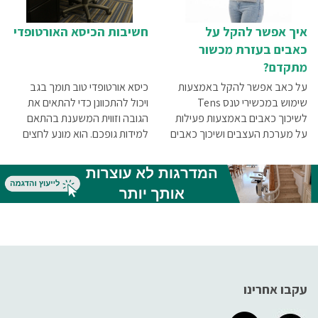
ועוד.
איך אפשר להקל על
חשיבות הכיסא האורטופדי
כאבים בעזרת מכשור
מתקדם?
על כאב אפשר להקל באמצעות
כיסא אורטופדי טוב תומך בגב
שימוש במכשירי טנס Tens
ויכול להתכוונן כדי להתאים את
לשיכוך כאבים באמצעות פעילות
הגובה וזווית המשענת בהתאם
על מערכת העצבים ושיכוך כאבים
למידות גופכם. הוא מונע לחצים
באמצעות מכשיר E.M.S לפעילות
על עמוד השדרה ומאפשר לכם
על מערכת השרירים
לזוז עימו לכיוונים שונים מבלי
לפתל את הגוף בצורה מסוכנת.
עקבו אחרינו