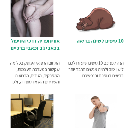
10 טיפים לשינה בריאה
אורטופדיה דרכי הטיפול
בכאבי גב וכאבי ברכיים
הנה לפניכם 10 טיפים שיעזרו לכם
התחום הרפואי העוסק בכל מה
לישון טוב ולהיות אנשים הרבה יותר
שקשור במערכת העצמות,
בריאים בגופכם ובנפשכם.
המפרקים, הגידים, הרצועות
והשרירים הוא אורטופדיה, ולכן
בכל בעיה הקשורה במערכות
אלה יש לפנות אל אורטופד. בין
הבעיות האורטופדיות הנפוצות ניתן
למנות כאבי גב, כאבי ברכיים,
פציעות ספורט, כאבים בכפות
הרגליים והידיים, פריקת כתף
וכאבים בכתף, כף רגל סוכרתית