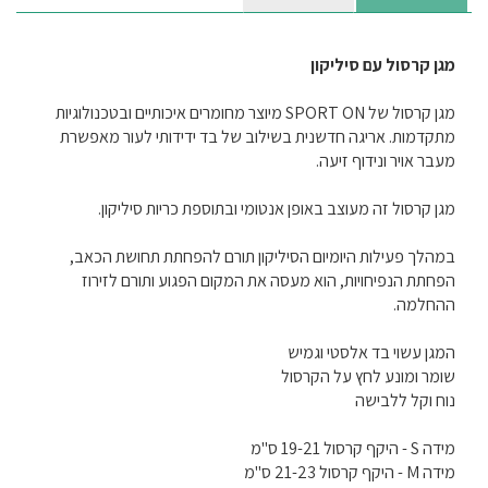
מגן קרסול עם סיליקון
מגן קרסול של
SPORT ON
מיוצר מחומרים איכותיים ובטכנולוגיות
מתקדמות.
אריגה חדשנית בשילוב של בד ידידותי לעור מאפשרת
מעבר אויר ונידוף זיעה
.
מגן קרסול זה מעוצב באופן אנטומי ובתוספת כריות סיליקון
.
במהלך פעילות היומיום הסיליקון תורם להפחתת תחושת הכאב,
הפחתת הנפיחויות, הוא מעסה את המקום הפגוע ותורם לזירוז
ההחלמה
.
המגן עשוי בד אלסטי וגמיש
שומר ומונע לחץ על הקרסול
נוח וקל ללבישה
מידה S - היקף קרסול 19-21 ס"מ
מידה M - היקף קרסול 21-23 ס"מ