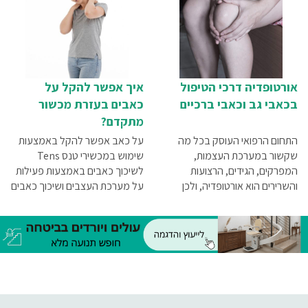
כל מה שתרצו לדעת על דורבן
ברגל – בכתבה שלפניכם.
אורטופדיה דרכי הטיפול
איך אפשר להקל על
בכאבי גב וכאבי ברכיים
כאבים בעזרת מכשור
מתקדם?
התחום הרפואי העוסק בכל מה
על כאב אפשר להקל באמצעות
שקשור במערכת העצמות,
שימוש במכשירי טנס Tens
המפרקים, הגידים, הרצועות
לשיכוך כאבים באמצעות פעילות
והשרירים הוא אורטופדיה, ולכן
על מערכת העצבים ושיכוך כאבים
בכל בעיה הקשורה במערכות
באמצעות מכשיר E.M.S לפעילות
אלה יש לפנות אל אורטופד. בין
על מערכת השרירים
הבעיות האורטופדיות הנפוצות ניתן
למנות כאבי גב, כאבי ברכיים,
פציעות ספורט, כאבים בכפות
הרגליים והידיים, פריקת כתף
וכאבים בכתף, כף רגל סוכרתית
ועוד.