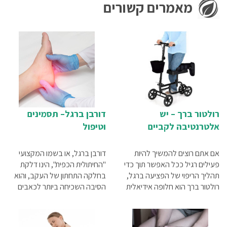
מאמרים קשורים
רולטור ברך – יש
דורבן ברגל– תסמינים
אלטרנטיבה לקביים
וטיפול
אם אתם רוצים להמשיך להיות
דורבן ברגל, או בשמו המקצועי
פעילים רגיל ככל האפשר תוך כדי
"החיתולית הכפית", הינו דלקת
תהליך הריפוי של הפציעה ברגל,
בחלקה התחתון של העקב, והוא
רולטור ברך הוא חלופה אידיאלית
הסיבה השכיחה ביותר לכאבים
לקביים.
באזור. אז ממה הוא נגרם? מהם
התסמינים? והכי חשוב - איך ניתן
להקל על הכאב ולטפל בדלקת?