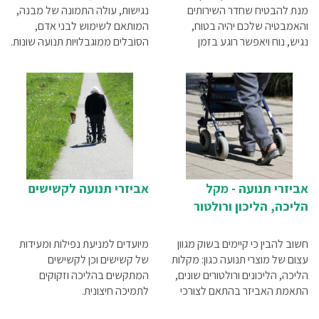
מנת להבטיח שחדר השירותים
נגישות, עולה התמונה של מבנה,
והאמבטיה שלכם יהיה בטוח,
המותאם לשימוש לבני אדם,
נגיש, נוח ויאפשר רוגע בזמן
הסובלים ממוגבלויות תנועה שונות.
הרחצה.
לרובנו, זה מתקשר ישירות עם
השימוש בכיסאות גלגלים, אבל
אם נסתכל בצורה רחבה יותר על
עניין הנגישות,נגיע למסקנה
מפתיעה. כולנו צריכים נגישות.
אביזרי תנועה - מקל
אביזרי תנועה לקשישים
הליכה, הליכון ורולטור
חשוב להבין כי קיימים בשוק מגוון
מיועדים למניעת נפילות ומעידות
עצום של מוצרי תנועה כגון: מקלות
של קשישים וכן לקשישים
הליכה, הליכונים ורולטורים שונים,
המתקשים בהליכה וזקוקים
התאמת האביזר בהתאם לצורכי
לתמיכה חיצונית.
המשתמש חיונית ביותר מצורף