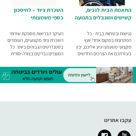
התאמת הבית לנכים,
השכרת ציוד – לחיסכון
קשישים ומוגבלים בתנועה
כספי משמעותי
נגישות ובטיחות בבית - כל
העיקר הבריאות מספקת שירותי
הפתרונות במקום אחד! יועץ
השכרת ציוד מקצועיים, העומדים
מקצועי מטעמנו יגיע אליכם, יבין
בסטנדרטים הגבוהים ביותר. כל
בעזרתכם את הצרכים החדשים
המוצרים נבדקים בצורה יסודית
שלכם, ויציע פתרונות מקיפים
לפני מסירתם ללקוח, על מנת
שישדרגו בצורה משמעותית את
להבטיח שהם פועלים בצורה
איכות חייכם.
תקינה. השירות ניתן באחריות
מלאה, ובכל מקרה של בעיה או
תקלה הנכם מוזמנים לפנות אלינו
ונפעל לתיקונן במהירות הבזק
עקבו אחרינו