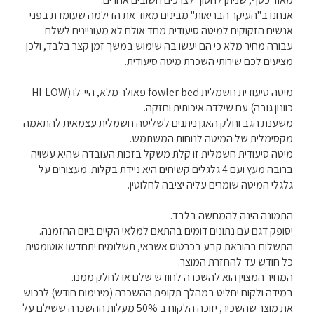
אנחנו ב"העיקר הבריאות" מבינים מאוד את הדילמה שעומדת בפני
אנשים הזקוקים למיטה סיעודית מחד אולם לא מעוניינים לשלם
עבורה מחיר מלא כי הם יעשו בה שימוש במשך זמן קצר בלבד, ולכן
מציעים לכם שירותי השכרת מיטה סיעודית.
מיטה סיעודית חשמלית fowler bed פאולר מלא, היי-לו (HI-LOW
כוונון גובה) עם שילדה איכותית וחזקה.
משענת הגב וחלק האגן ניתנים לשליטה חשמלית עצמאית להתאמה
מקסימלית של המיטה לנוחות המשתמש.
מיטה סיעודית חשמלית זו קלת משקל בזכות העובדה שהיא עשויה
ברובה מעץ ועם 4 גלגלים קשיחים היא ניידת בקלות. מעצורים על
גלגלי המיטה שומרים עליה יציבה לחלוטין.
התמונה הינה להמחשה בלבד.
יסופק דגם עם נתונים דומים בהתאם למלאי הקיים ביום ההזמנה.
התשלום בהוראת קבע בכרטיס אשראי, תשלומים יתחדשו אוטומטית
כל חודש עד להחזרת המוצר.
המחיר המצוין הוא להשכרה לחודש שלם או לחלק ממנו.
במידה ולקוח יחליט במהלך תקופת ההשכרה (מינימום חודש) לרכוש
את מוצר שהשכיר, יזוכה הלקוח ב 50% מעלות ההשכרה ששילם על