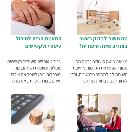
מה חשוב לבדוק כאשר
התאמת הבית לטיפול
בוחרים מיטה סיעודית?
סיעודי ולקשישים
מציאת מיטה סיעודית נכונה מבין
עבור מטופלים סיעודיים וקשישים
מגוון האפשרויות הקיימות מחייבת
פעולות יומיומיות הן מסובכות
תשומת לב למספר פרמטרים, וכדי
ומורכבות. ניתן לשפר את איכות
לעזור לכם לבחור נכון הכנו
חייהם בצורה ניכרת באמצעות
עבורכם מדריך בנושא.
התאמת הבית שלהם לצרכים
שלהם, וכן לשמור על בטיחות
מירבית ככל הניתן. השתמשו
בהמלצות שלפניכם על מנת
להתאים את ביתם של המוגבלים
בתנועה לאורח חייהם.