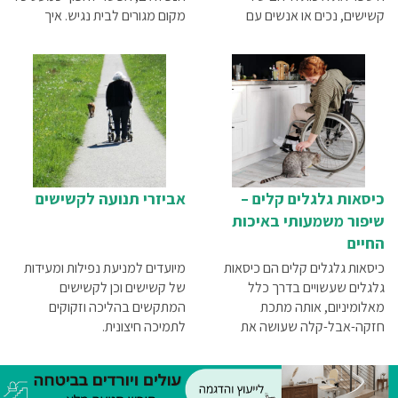
קשישים, נכים או אנשים עם
מקום מגורים לבית נגיש. איך
מוגבלות פיזית היושבים על כיסא
עושים את זה את המידע המלא
גלגלים. לפניך 5 סיבות עיקריות,
תוכלו למצוא במאמר שלפניכם
שבגללן מומלץ לך לרכוש מעלון
מדרגות
כיסאות גלגלים קלים –
אביזרי תנועה לקשישים
שיפור משמעותי באיכות
החיים
כיסאות גלגלים קלים הם כיסאות
מיועדים למניעת נפילות ומעידות
גלגלים שעשויים בדרך כלל
של קשישים וכן לקשישים
מאלומיניום, אותה מתכת
המתקשים בהליכה וזקוקים
חזקה-אבל-קלה שעושה את
לתמיכה חיצונית.
ההבדל בינם לבין כיסאות גלגלים
אחרים.