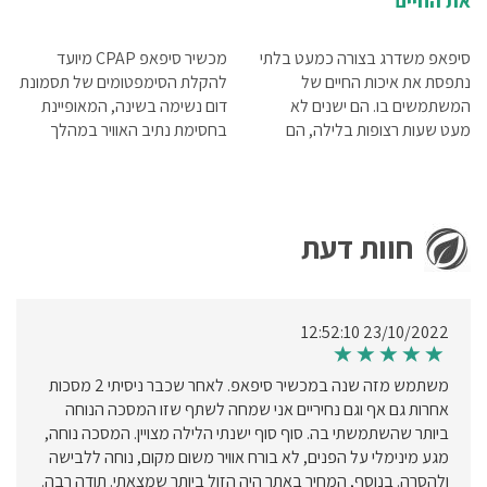
את החיים
סיפאפ משדרג בצורה כמעט בלתי
מכשיר סיפאפ CPAP מיועד
נתפסת את איכות החיים של
להקלת הסימפטומים של תסמונת
המשתמשים בו. הם ישנים לא
דום נשימה בשינה, המאופיינת
מעט שעות רצופות בלילה, הם
בחסימת נתיב האוויר במהלך
קמים רעננים ומוכנים ליום חדש,
השינה וגורמת לעצירת הנשימה
הזיכרן שלהם מתפקד בצורה
הרבה יותר טובה, הם הרבה יותר
מרוכזים וכמובן פחות עצבניים
חוות דעת
23/10/2022 12:52:10
משתמש מזה שנה במכשיר סיפאפ. לאחר שכבר ניסיתי 2 מסכות
אחרות גם אף וגם נחיריים אני שמחה לשתף שזו המסכה הנוחה
ביותר שהשתמשתי בה. סוף סוף ישנתי הלילה מצויין. המסכה נוחה,
מגע מינימלי על הפנים, לא בורח אוויר משום מקום, נוחה ללבישה
ולהסרה. בנוסף, המחיר באתר היה הזול ביותר שמצאתי. תודה רבה.