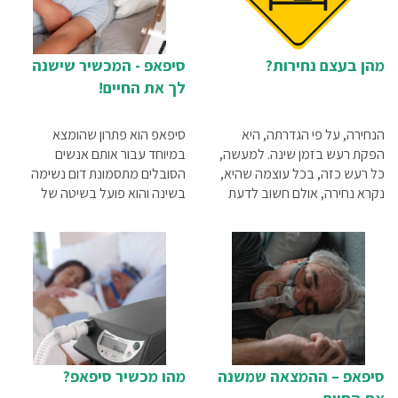
מהן בעצם נחירות?
סיפאפ - המכשיר שישנה
לך את החיים!
הנחירה, על פי הגדרתה, היא
סיפאפ הוא פתרון שהומצא
הפקת רעש בזמן שינה. למעשה,
במיוחד עבור אותם אנשים
כל רעש כזה, בכל עוצמה שהיא,
הסובלים מתסמונת דום נשימה
נקרא נחירה, אולם חשוב לדעת
בשינה והוא פועל בשיטה של
שישנן נחירות קלות ביותר בעוצמה
הזרמת אוויר קבועה ישירות אל
מאוד נמוכה, ויש נחירות בעוצמה
מערכת הנשימה של המטופל.
גבוהה מאוד של כ-60-50
הדבר מתבצע באמצעות מכשיר
דציבלים, שיכולה להפריע מאוד
שמזרים את האוויר דרך מסיכה
למי שנמצא בקרבתו של הנוחר.
מיוחדת אל פיו ואפו של המטופל
סיפאפ – ההמצאה שמשנה
מהו מכשיר סיפאפ?