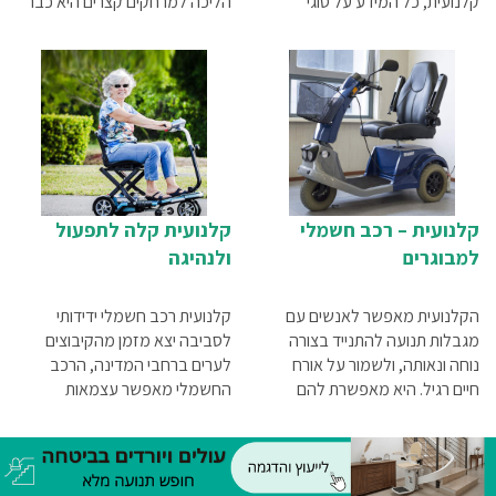
קלנועית, כל המידע על סוגי
הליכה למרחקים קצרים היא כבר
הקלנועיות, טווחי מחירים של
לא קלה כשהיתה. קלנועית היא
קלנועיות מתקפלות, קלנועיות
פתרון הניידות המושלם ביותר. כאן
זוגיות ועוד
תוכלו לקבל מידע על כל היתרונות
של שימוש בקלנועית למבוגרים,
איך לבחור קלנועית כולל צ'ק ליסט
לבחירת הקלנועית המתאימה
ביותר.
קלנועית – רכב חשמלי
קלנועית קלה לתפעול
למבוגרים
ולנהיגה
הקלנועית מאפשר לאנשים עם
קלנועית רכב חשמלי ידידותי
מגבלות תנועה להתנייד בצורה
לסביבה יצא מזמן מהקיבוצים
נוחה ונאותה, ולשמור על אורח
לערים ברחבי המדינה, הרכב
חיים רגיל. היא מאפשרת להם
החשמלי מאפשר עצמאות
לתפקד בלי לפחד להיתקל
תחבורתית זולה, קלה ופשוטה
בדברים אשר יקשו עליהם ויפגעו
בהם