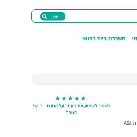
חיפוש
תי
השכרת ציוד רפואי
נשמח לשמוע את דעתך על המוצר
-
הוסף
תגובה
רולטור עם כסא העברה ובולם זעזועים מבית חברת A&I