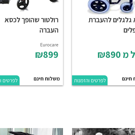
 גלגלים להעברת
רולטור שהופך לכסא
לים
העברה
Eurocare
 מ
₪890
₪899
 חינם
משלוח חינם
לפרטים והזמנות
לפרטים ו