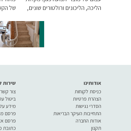
הליכה, הליכונים ורולטורים שונים,
של הקש
התאמת האביזר בהתאם לצורכי
המקריי
המשתמש חיונית ביותר מצורף
תקינה.
מאמר הסבר קצר על כל אחד
מהאביזרים.
אודותינו
שירות ל
כניסת לקוחות
צור קשר
הצהרת פרטיות
ביטול ע
הסדרי נגישות
מידע על
התחייבות העיקר הבריאות
פרסם מו
אודות החברה
פרסם אצ
תקנון
כתובת מ