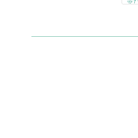
ניתן עד 3 תשלומים | משלוח חינם | זמן אספקה: עד 7 ימי