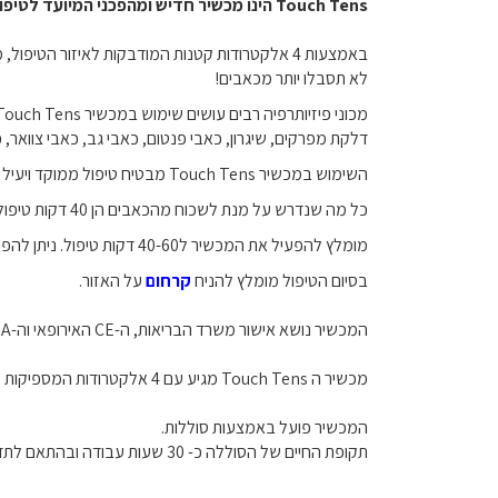
Touch Tens הינו מכשיר חדיש ומהפכני המיועד לטיפול ושיכוך כאבים מסוגים רבים.
באמצעות 4 אלקטרודות קטנות המודבקות לאיזור הט
לא תסבלו יותר מכאבים!
מכוני פיזיותרפיה רבים עושים שימוש במכשיר Touch Tens כחלק משגרת הטיפולים ולהקלה על מגוון רחב של כאבים. בין הכאבים בהם מטפל המכשיר:
דלקת מפרקים, שיגרון, כאבי פנטום, כאבי גב, כאבי צוואר, 
השימוש במכשיר Touch Tens מבטיח טיפול ממוקד ויעיל בכאב, ממש כמו במכון פיזיותרפיה, אצלך בבית ובזמן המתאים לך!
כל מה שנדרש על מנת לשכוח מהכאבים הן 40 דקות טיפול ביום! מתי שנוח לך ובמקום שנוח לך!
מומלץ להפעיל את המכשיר ל40-60 דקות טיפול. ניתן להפעיל את המכשיר מספר פעמים ביום אך יש לעשות הפסקה של שעה וחצי לפחות בין טיפול לטיפול.
בסיום הטיפול מומלץ להניח
קרחום
על האזור.
המכשיר נושא אישור משרד הבריאות, ה-CE האירופאי וה-FDA האמריקאי וכן מומלץ לשימוש על ידי פיזיותרפיסטים ברחבי העולם.
מכשיר ה Touch Tens מגיע עם 4 אלקטרודות המספיקות לשימוש של בין 3-6 חודשים תלוי במידת השימוש ובמליחות הגוף.
המכשיר פועל באמצעות סוללות.
תקופת החיים של הסוללה כ- 30 שעות עבודה ובהתאם לתדירות השימוש ואורך הטיפול.