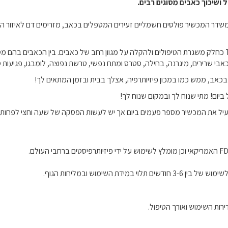
יפול, משדר המכשיר פולסים חשמליים זעירים המטפלים בכאב, מזרימים דם לאיזור הט
כאבי שרירים, מיגרנה, בחילה, סטרס ומתח נפשי, טרשת נפוצה, לומבגו, פגיעות ספ