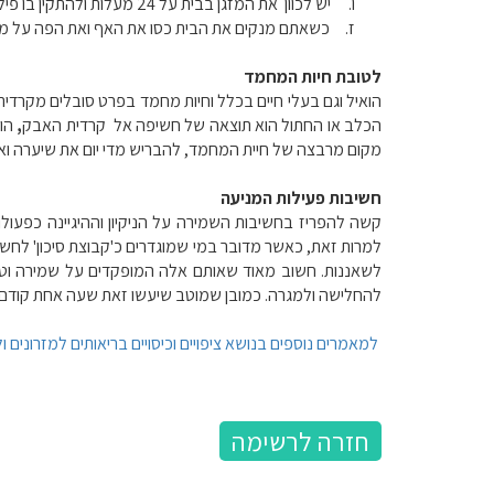
ו.
יש לכוון את המזגן בבית על 24 מעלות ולהתקין בו פילטר לסינון האוויר.
ז.
כשאתם מנקים את הבית כסו את האף ואת הפה על מ
לטובת חיות המחמד
הואיל וגם בעלי חיים בכלל וחיות מחמד בפרט סובלים מקרדי
הכלב או החתול הוא תוצאה של חשיפה אל
קרדית האבק
,
הו
מקום מרבצה של חיית המחמד, להבריש מדי יום את שיערה וא
חשיבות פעילות המניעה
קשה להפריז בחשיבות השמירה על הניקיון וההיגיינה כפעו
למרות זאת, כאשר מדובר במי שמוגדרים כ'קבוצת סיכון' לחש
לשאננות. חשוב מאוד שאותם אלה המופקדים על שמירה וטיפ
להחלישה ולמגרה. כמובן שמוטב שיעשו זאת שעה אחת קודם, 
למאמרים נוספים בנושא ציפויים וכיסויים בריאותים למזרונים ול
חזרה לרשימה