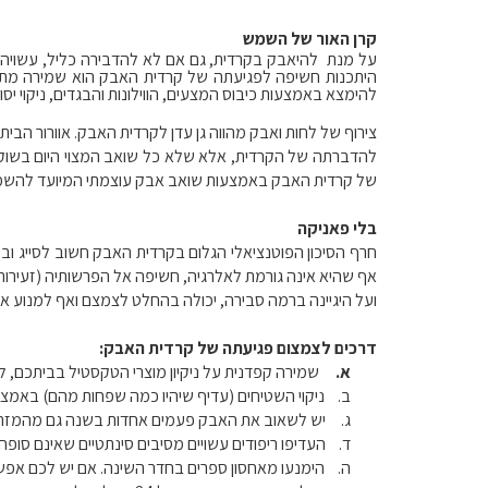
קרן האור של השמש
על מנת להיאבק בקרדית, גם אם לא להדבירה כליל, עשויה ל
היתכנות חשיפה לפגיעתה של קרדית האבק הוא שמירה מתמד
להימצא באמצעות כיבוס המצעים, הווילונות והבגדים, ניקוי יס
צירוף של לחות ואבק מהווה גן עדן לקרדית האבק. אוורור הבי
להדברתה של הקרדית, אלא שלא כל שואב המצוי היום בשוק י
של קרדית האבק באמצעות שואב אבק עוצמתי המיועד להשמ
בלי פאניקה
חרף הסיכון הפוטנציאלי הגלום בקרדית האבק חשוב לסייג ובכ
אף שהיא אינה גורמת לאלרגיה, חשיפה אל הפרשותיה (זעירות וס
ועל היגיינה ברמה סבירה, יכולה בהחלט לצמצם ואף למנוע א
דרכים לצמצום פגיעתה של קרדית האבק:
א.
שמירה קפדנית על ניקיון מוצרי הטקסטיל בביתכם, ל
ב.
ניקוי השטיחים (עדיף שיהיו כמה שפחות מהם) באמ
ג.
יש לשאוב את האבק פעמים אחדות בשנה גם מהמזרנ
ד.
העדיפו ריפודים עשויים מסיבים סינתטיים שאינם סופחי
ה.
הימנעו מאחסון ספרים בחדר השינה. אם יש לכם אפשר