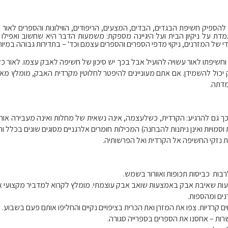
הספיק חשיפת הבגדים, הבדים, המצעים, הריפודים, הווילונות והספרים לאור 
ת על ניקיון הבית ועל היגיינה מספקת: משמעות הדבר היא שחשוב ואפילו 
ודי של המזרנים, ניקוי מדפי הספרים והספרים עצמם וכד' – בתדירות גבוהה במיוח
ת וחשיפתו לאור עשויה להועיל אבל בכך יש סיכון של חשיפה לאבק עצמו. לאור
כול להשמידן. אם אתם מעוניינים להיפטר לחלוטין מקרדית האבק, מומלץ מאוד
דתה.
ך גם להרגיע: הקרדית, כשלעצמה, אינה נשאית של מחלות ואינה מעבירה אותן. 
מויות ואינן ניתנות להבחנה) המכילות חומרים אלרגניים מסוגים שונים בכלל וח
ת נזקי החשיפה אל הקרדית ואל הפרשותיה.
רבות כביסות תכופות ואוורור בשמש.
צעות שאיבת אבק באמצעות שואב אבק עוצמתי. מומלץ לקרוא למדביר מקצועי 
ים ומהספות.
ם קרדיות. צפו את המזרן ואת הכרית בציפויים נקיים והחליפו אותם פעם בשבוע.
ות – אחסנו את הספרים בספרייה סגורה.