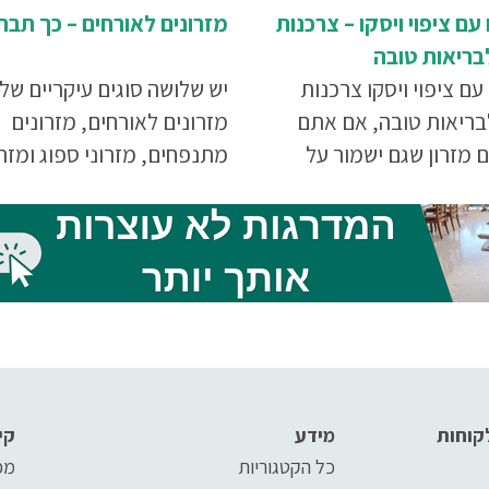
עם ציפוי ויסקו – צרכנות
מזרונים לאורחים – כך תבחר
בריאות טובה
עם ציפוי ויסקו צרכנות
יש שלושה סוגים עיקריים של
בריאות טובה, אם אתם
מזרונים לאורחים, מזרונים
מזרון שגם ישמור על
מתנפחים, מזרוני ספוג ומזרו
הגב שלכם וגם יישמר
אורטופדים. ההחלטה באיזה 
מעולה לאורך זמן, אתם
לבחור צריכה להתקבל בעיקר
מזרון עם ציפוי ויסקו. למה?
פי הפרמטרים הבאים: תדירו
יכם כל הסיבות.
האירוח, המקום העומד לרשו
התקציב העומד לרשותכם.
קוחות
מידע
קי
כל הקטגוריות
מפ