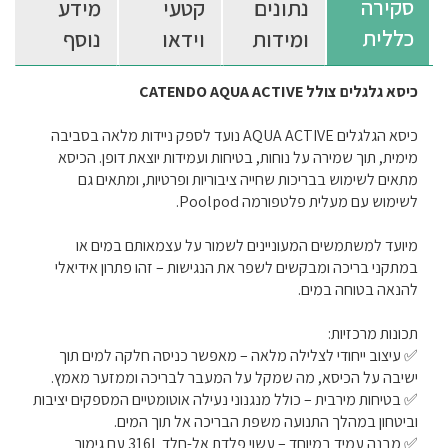
סקירה
נתונים
קטעי
מידע
כללית
ומידות
וידאו
נוסף
כיסא גלגלים צולל CATENDO AQUA ACTIVE
כיסא הגלגלים AQUA ACTIVE נועד לספק ניידות מלאה בסביבה
מימית, תוך שמירה על נוחות, בטיחות ועמידות יוצאת דופן. הכיסא
מתאים לשימוש בבריכות שחייה ציבוריות ופרטיות, ומתאים גם
לשימוש עם מעלית פלטפורמה Poolpod.
מיועד למשתמשים המעוניינים לשמור על עצמאותם במים או
במתקני בריכה ומבקשים לשפר את הנגישות – זהו פתרון אידיאלי
להנאה בטוחה במים.
תכונות מרכזיות:
✅ עיצוב ייחודי לצלילה מלאה – מאפשר כניסה חלקה למים תוך
ישיבה על הכיסא, מה שמקל על המעבר לבריכה וממזער מאמץ.
✅ בטיחות מירבית – כולל מנגנוני נעילה אוטומטיים המספקים יציבות
וביטחון במהלך התנועה משפת הבריכה אל תוך המים.
✅ מבנה עמיד במיוחד – עשוי פלדת אל-חלד 316L עם גימור