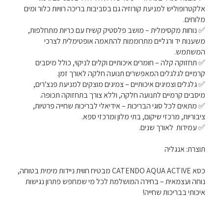
אלקטרופוליש למניעת קורוזיה גם בסביבות בריכה רוויות כלור ומים
מלוחים.
✅ נוחות מקסימלית – מושב פלסטיק קשיח עם כריות מתחלפות,
משענות יד ורגליים מתרוממות להתאמה אופטימלית לצרכי
המשתמש.
✅ תחזוקה קלה – חומרים איכותיים וקלים לניקוי, כולל מיסבים
קרמיים לגלגלים המאפשרים תנועה חלקה לאורך זמן.
✅ גלגלים וצמיגים איכותיים – צמיגים מוצקים למניעת פנצ'רים,
מיסבים קרמיים לתנועה חלקה, וללא צורך בתחזוקה תכופה.
✅ מתאים לכל סוגי הבריכות – אידיאלי לבריכות שחייה פרטיות,
ציבוריות, מרכזי שיקום, בתי מלון ומרכזי ספא.
✅ עמידות לאורך שנים.
תוצרת: אנגליה
כסא CATENDO AQUA ACTIVE מבטיח חווית ניידות מימית בטוחה,
נוחה ועצמאית – בחירה המושלמת לכל מי שמחפש פתרון נגישות
איכותי בבריכות שחייה!