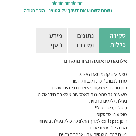
נשמח לשמוע את דעתך על המוצר
-
הוסף תגובה
סקירה
נתונים
מידע
כללית
ומידות
נוסף
אלונקת
טראומה
ומיון
מתקדם
מצע אלונקה מותאם X RAY
טרנדלנבורג / טרנדלנבורג הפוך
כיוון גובה באמצעות משאבת רגל הידראולית
משענת גב מתכווננת באמצעות משאבה הידראולית
נעילת גלגלים מרכזית
גלגל חמישי כפול!!
מוט עירוי טלסקופי
דופן collapse לאורך האלונקה כולל נעילת בטיחות
הכנה ל 4- עמודי עירוי
4 ווים לתליית שקיות שתן ואביזרים נלווים