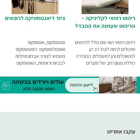
ריהוט רפואי לקליניקה –
ציוד דיאגנוסטיקה לרופאים
הריהוט שעושה את ההבדל
ריהוט רפואי הוא שם כולל לרהיטים
סטטוסקופ, אוטוסקופ
שיכולים להיות לעזר רב הן
ואופטלמוסקופ. הסטטוסקופ
למטופלים והן למטפלים. ההגדרה
משמש לצורכי אבחון מחלות
כוללת מגוון רחב של מוצרים
לבביות וראתיות, האוטוסקופ
שיכולים להפוך את הטיפול לקל
לבדיקת אוזניים והאופטלמוסקופ
ונוח יותר עבור המטופל והמטפל
לבדיקת קרקעית העין, ולכן אין
כאחד, ואין ספק שכל קליניקה
ספק שהם חייבים להיות איכותיים
ומוסד רפואי צריכים להצטייד בהם.
ביותר.
עקבו אחרינו