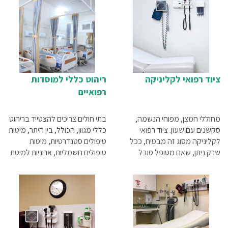
ציוד רפואי לקליניקה
ריהוט כללי למוסדות
רפואיים
מחוללי חמצן, מפוחי הנשמה,
בתי חולים צריכים להצטייד בריהוט
סקשנים עם שעון. ציוד רפואי
כללי מגוון, הכולל, בין היתר, מיטות
לקליניקה מסוג זה מבטיח, ככל
טיפולים סטנדרטיות, מיטות
שרק ניתן, שאם מטופל סובל
טיפולים חשמליות, ארוניות למיטת
ממצב המחייב ביצוע החייאה,
חולה, מעמדים טלסקופיים לרגל,
במקום יימצא כל הציוד הדרוש
עגלות טיפולים, עגלות לקיחת
שימקסם את הסיכוי להצילו.
דמים, עגלות תרופות, שרפרפים
לצוותים הרפואיים