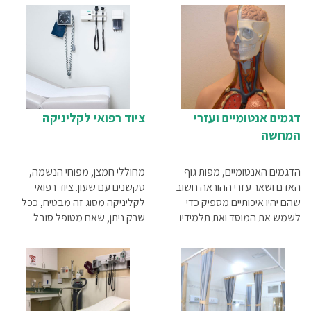
דגמים אנטומיים ועזרי
ציוד רפואי לקליניקה
המחשה
הדגמים האנטומיים, מפות גוף
מחוללי חמצן, מפוחי הנשמה,
האדם ושאר עזרי ההוראה חשוב
סקשנים עם שעון. ציוד רפואי
שהם יהיו איכותיים מספיק כדי
לקליניקה מסוג זה מבטיח, ככל
לשמש את המוסד ואת תלמידיו
שרק ניתן, שאם מטופל סובל
לאורך זמן
ממצב המחייב ביצוע החייאה,
במקום יימצא כל הציוד הדרוש
שימקסם את הסיכוי להצילו.