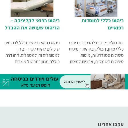
ריהוט כללי למוסדות
ריהוט רפואי לקליניקה –
רפואיים
הריהוט שעושה את ההבדל
בתי חולים צריכים להצטייד בריהוט
ריהוט רפואי הוא שם כולל לרהיטים
כללי מגוון, הכולל, בין היתר, מיטות
שיכולים להיות לעזר רב הן
טיפולים סטנדרטיות, מיטות
למטופלים והן למטפלים. ההגדרה
טיפולים חשמליות, ארוניות למיטת
כוללת מגוון רחב של מוצרים
חולה, מעמדים טלסקופיים לרגל,
שיכולים להפוך את הטיפול לקל
עגלות טיפולים, עגלות לקיחת
ונוח יותר עבור המטופל והמטפל
דמים, עגלות תרופות, שרפרפים
כאחד, ואין ספק שכל קליניקה
לצוותים הרפואיים
ומוסד רפואי צריכים להצטייד בהם.
עקבו אחרינו