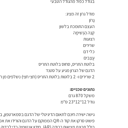
בגודל כפול מהגודל הטבעי
מודל גרון זה מציג:
גָרוֹן
העצם התומכת בלשון
קְנֵה הַנְשִׁימָה
רצועות
שרירים
כלי דם
עֲצַבִּים
בלוטת התריס, סחוס בלוטת התריס
הדגם של הגרון מגיע על סטנד
2 שרירים ו- 2 בלוטות בלוטת התריס (חצי חצי) נשלפים מן הגרון להמחשה ולימוד.
נתונים טכניים:
משקל 870 גרם
גודל 12*12*23 ס"מ
גישה ישירה חינם לתאום הדיגיטלי של הדגם בסמארטפון, 
פשוט סרקו את קוד ה-QR הממוקם על הדגם והורידו את אפליקציית 3B Smart Anatomy.
כולל תכונת מציאות רבודה (AR), חידון אנטומיה כדי לבדוק ולשפר את הידע האנטומי שלכם עם תוצאות מיידיות והערכת ציון סופי, פונקציית הערות שימושית ועוד.