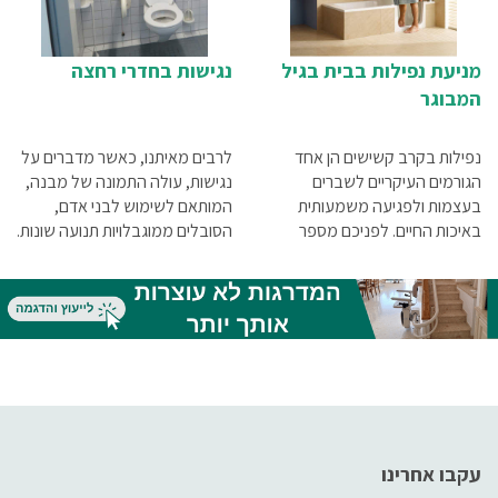
מניעת נפילות בבית בגיל
נגישות בחדרי רחצה
המבוגר
נפילות בקרב קשישים הן אחד
לרבים מאיתנו, כאשר מדברים על
הגורמים העיקריים לשברים
נגישות, עולה התמונה של מבנה,
בעצמות ולפגיעה משמעותית
המותאם לשימוש לבני אדם,
באיכות החיים. לפניכם מספר
הסובלים ממוגבלויות תנועה שונות.
טיפים למניעת נפילות קשישים
לרובנו, זה מתקשר ישירות עם
בבית, או לפחות להקטנת הסיכוי
השימוש בכיסאות גלגלים, אבל
שהן יקרו, החל בשמירה על אורח
אם נסתכל בצורה רחבה יותר על
חיים בריא, עבור ברכישת עזרי
עניין הנגישות,נגיע למסקנה
הליכה אשר יכולים לשפר את
מפתיעה. כולנו צריכים נגישות.
היציבה וכלה במיגון מלא של הבית
בהתאם למצב הקשיש
עקבו אחרינו