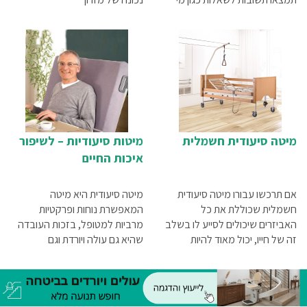
זכאי לעזרה, מי לא רשאי לקבל
תמיכה בקנייה זו, מהו שיעור
ההשתתפות וכיצד מתבצע
התהליך.
מיטה סיעודית חשמלית
מיטות סיעודיות – לשיפור
איכות החיים
אם תרכשו עבורו מיטה סיעודית
מיטה סיעודית היא מיטה
חשמלית שכוללת את כל
המאפשרת נוחות ופרקטיות
האביזרים שיכולים לסייע לו בשלב
מרביות למטופל, בזכות העובדה
זה של חייו, יכול מאוד להיות
שהיא גם עולה ויורדת וגם
שמצב רוחו ישתפר ושיהיה לו קל
מתכווננת באופן ידני או חשמלי
יותר לקבל את מצבו ולהתמודד
למגוון מצבי ישיבה ושכיבה
איתו.