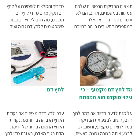
תוצאות הבדיקות הרפואיות שלכם
מדריך והמלצות לשמירה על לחץ
עמוסות במספרים, ולרוב, הם לא
דם תקין, מהם מדדי לחץ דם
אומרים לנו דבר – אך אלו
תקינים, מה גורם ללחץ דם גבוה,
המספרים החשובים ביותר בחייכם.
סימפטומים ללחץ דם גבוה ועוד
חשוב להכיר את משמעות הנתונים
הללו כדי להבין טוב יותר את
מצבכם הרפואי, ולאפשר לכם
לעקוב אחר השינויים והמגמות
שבגופכם. ממד לחץ הדם ועד
למד הסוכר –כך תפענחו את
תוצאות הבדיקות שלכם.
מד לחץ דם מקצועי – כי
לחץ דם
גילוי מוקדם הוא המפתח
על מנת לדעת בדיוק את רמת לחץ
ערכי לחץ הדם מציינים את נקודת
הדם, חשוב לבצע את הבדיקה
הלחץ הגבוהה ביותר ואת נקודת
במד לחץ דם מקצועי, וחשוב גם
הלחץ הנמוכה ביותר של זרימת
לבצע אותה בצורה נכונה. ראשית,
הדם בגוף האדם, בעזרת מדי לחץ