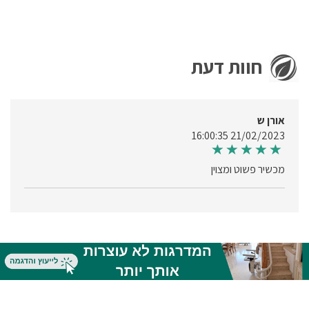
לא מסתמכים על בדיקה אחת. יש
הדם ניתן לבצע מעקב יומיומי
לבצע שתי מדידות לפחות,
בתנאים הבאים, מנוחה – חשוב
לנוח לפני ביצוע הבדיקה משום
חוות דעת
שכל מאמץ מעלה את לחץ הדם,
אי שתיית קפה או משקאות
אלכוהוליים – קפאין ואלכוהול
גורמים לעלייה בלחץ הדם
אורן ש
21/02/2023 16:00:35
מכשיר פשוט ומצוין