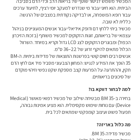
המכשיר משמש לניטור שוטף של בריאות הלב וכלי הדם בסביבה
הביתית. הוא חיוני עבור מי שנדרש למעקב יומי רציף, לתיעוד ערכים
עבור רופא המשפחה, או לבדיקה נקודתית במצבים של הרגשה
כללית לא טובה.
מכשיר ביתי ללחץ דם ודופק אידיאלי עבור אנשים המעוניינים בניהול
עצמאי של בריאותם, זוגות הזקוקים למכשיר משותף (בזכות הזיכרון
הכפול) ומבוגרים הזקוקים לצג LCD גדול וקריא במיוחד. השרוול
הכלול מתאים להיקף זרוע של 22–36 ס"מ.
אנשים רבים חווים קושי בפרשנות התוצאות של מדידות ביתיות. ה-BM
35 הופך את המידע לנגיש: המחוון הצבעוני מסביר מיד אם לחץ הדם
תקין, וההתרעה על הפרעות קצב מספקת שקט נפשי וזיהוי מוקדם
של סיכונים בריאותיים.
למה לבחור דווקא בו?
בחירה ב-BM 35 מבטיחה שילוב של מכשיר רפואי מאושר (Medical
Device) עם נוחות שימוש מקסימלית. הוא מציע אמינות גבוהה,
תפעול פשוט ועיצוב קומפקטי שמתאים לכל בית.
מה כלול באריזה?
מכשיר מדידה BM 35.