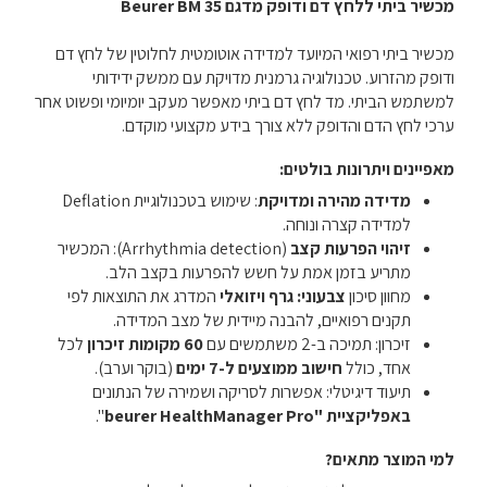
מכשיר ביתי ללחץ דם ודופק מדגם Beurer BM 35
מכשיר ביתי רפואי המיועד למדידה אוטומטית לחלוטין של לחץ דם
ודופק מהזרוע. טכנולוגיה גרמנית מדויקת עם ממשק ידידותי
למשתמש הביתי. מד לחץ דם ביתי מאפשר מעקב יומיומי ופשוט אחר
ערכי לחץ הדם והדופק ללא צורך בידע מקצועי מוקדם.
מאפיינים ויתרונות בולטים:
מדידה מהירה ומדויקת
: שימוש בטכנולוגיית Deflation
למדידה קצרה ונוחה.
זיהוי הפרעות קצב
(Arrhythmia detection): המכשיר
מתריע בזמן אמת על חשש להפרעות בקצב הלב.
מחוון סיכון
צבעוני: גרף ויזואלי
המדרג את התוצאות לפי
תקנים רפואיים, להבנה מיידית של מצב המדידה.
זיכרון: תמיכה ב-2 משתמשים עם
60 מקומות זיכרון
לכל
אחד, כולל
חישוב ממוצעים ל-7 ימים
(בוקר וערב).
תיעוד דיגיטלי: אפשרות לסריקה ושמירה של הנתונים
באפליקציית "beurer HealthManager Pro
".
למי המוצר מתאים?