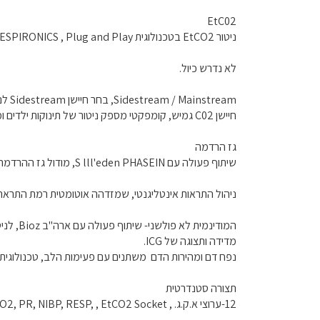
EtC02
ניטור EtCO2 בטכנולוגית RESPIRONICS , Plug and Play.
לא נדרש כיול.
Sidestream / Mainstream, בחר חיישן Sidestream לניטור מטופלים שאינם מחוברים לצינורות (אינטובציה).
חיישן C02 גמיש, קומפקטי מספק ניטור של תינוקות ילדים ומבוגרים עקבי ואמין.
גז הרדמה
שיתוף פעולה עם S lll'eden PHASEIN, מודול גז ההרדמה המתקדם לניטור 8 סוגים של גז ( COV N.zO, ENF, ISO, DES, SE HAL) זיהוי אוטומטי של גז ההרדמה.
ניהול התראות אינטליגנטי, שמזדהה אוטומטית רמת התראה.
המודינמית לא פולשני- שיתוף פעולה עם ארה"ב Bioz, לניטור המודינמי רציף שאינו פולשני.
מדידה ותצוגה של ICG.
נפח דם ומהירות הדם משתנים עם פעימות הלב, טכנולוגית DISQ , מעבדת אותות ברמה גבוה.
תצורה סטנדרטית
12-ערוצי א.ק.ג. , HR, COMEN SpO2, PR, NIBP, RESP, , EtCO2 Socket טמפרטורה, אפשרות להתחברות לתחנת אחות, מסך מגע, עט לכתב יד, סוללת lin-ion נטענת.