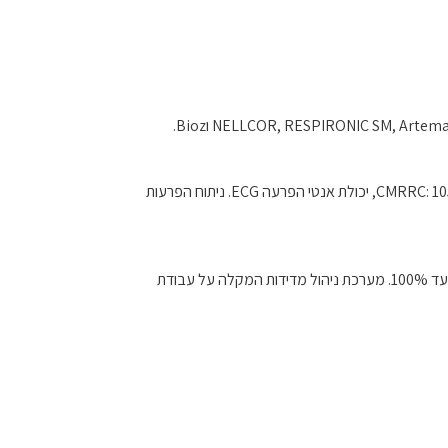
טכנולוגית 12 ,CardioTecTN ערוצים synchronously display צורת גל ECG יוק גבוה במדידת א.ק.ג, מספק סיוע באבחון מקצועי. CMRRC: 105dB, יכולת אנטי הפרעה ECG. ניתוח הפרעות
טכנולוגיה Sp02. OxiMai . חיישן ייחודי עם צ'יפ DigitalMemory, כל חיישן מכויל לצרכים הספציפיים שלו, התראות.טווח מדידה גבוה 60% עד 100%. מערכת ניהול מדידות המקלה על עבודת