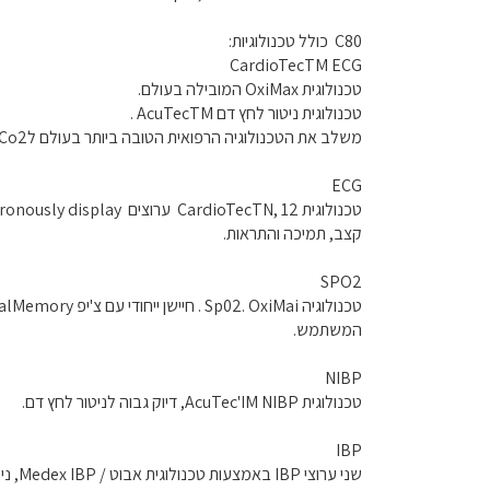
C80 כולל טכנולוגיות:
CardioTecTM ECG
טכנולוגית OxiMax המובילה בעולם.
טכנולוגית ניטור לחץ דם AcuTecTM .
משלב את הטכנולוגיה הרפואית הטובה ביותר בעולם לSpO2, ICG, EtCo2, ניטור גזי הרדמה, מספקי טכנולוגית OEM הטובים בעולם כמו NELLCOR, RESPIRONIC SM, Artema וBioz.
ECG
קצב, תמיכה והתראות.
SPO2
המשתמש.
NIBP
טכנולוגית AcuTec'IM NIBP, דיוק גבוה לניטור לחץ דם.
IBP
שני ערוצי IBP באמצעות טכנולוגית אבוט / Medex IBP, ניטור ABP, PAP, CVP, ICP וכו '