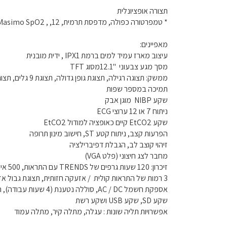
תצורה אופציונלית
* טמפרטורה כפולה, מדפסת תרמית, OxiMax SpO2, Masimo SpO2 , ,12 ערוצי ECG, IBP כפול, Mainstream / Sidestream EtCO2, , ICG גזים להרדמה, כרטיס CF.
מאפיינים:
עיצוב מארז עמיד למים ברמת IPX1 , ידית מובנית
מסך מגע צבעוני "12.1מסוג TFT
ממשק: תצוגה רגילה, תצוגת גופן גדולה, תצוגת 9 גלים, תצוגת גרף TREND, תצוגת OxyCRG, תצוגה כפולה.
תמיכה במספר שפות
שקע NIBP מוגן אבק
ניתוח 7 או 12 ערוצי ECG
שקע EtCO2 קיים כאופציה למודול EtCO2
הפרעות קצב, ניתוח קטע ST, חישוב מינון תרופה
זיהוי קוצב לב, הגבלת דפיברילציה
מחבר לצג חיצוני (פלט VGA)
זיכרון: 120 שעות גרפים של TRENDS עם התראות, 500 אירועי אזעקה, 1000 קבוצות של מדידות NIBP.
3 רמות של התראות קולית / אזעקה חזותית, תצוגת גבול אזעקה
אספקת חשמל AC / DC, סוללה נטענת (4 שעות עבודה), הגנה על נתונים בזמן כבוי
שקע SD, שקע USB ושקע רשת
אפשרויות תליה שונות : עגלה, מתלה קיר, מתלה עמוד