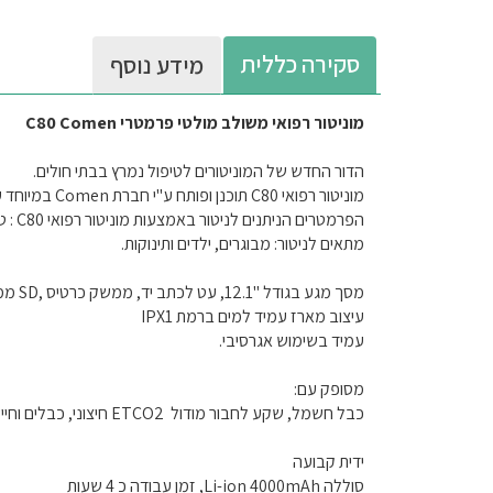
סקירה כללית
מידע נוסף
מוניטור רפואי משולב מולטי פרמטרי C80 Comen
הדור החדש של המוניטורים לטיפול נמרץ בבתי חולים.
מוניטור רפואי C80 תוכנן ופותח ע"י חברת Comen במיוחד עבור טיפול נמרץ /תפעול וטיפול בטראומה / מחלקת CCU/ מחלקות פנימיות בבתי חולים.
הפרמטרים הניתנים לניטור באמצעות מוניטור רפואי C80 : טמפרטורה, א.ק.ג., דופק, Sp02, NIBP אופציה CO2, 2 x IBP.
מתאים לניטור: מבוגרים, ילדים ותינוקות.
מסך מגע בגודל "12.1, עט לכתב יד, ממשק כרטיס ,SD ממשק ,USB מגן אבק , ידית נוחה, אפשרויות הרכבה מרובות.
עיצוב מארז עמיד למים ברמת IPX1
עמיד בשימוש אגרסיבי.
מסופק עם:
כבל חשמל, שקע לחבור מודול ETCO2 חיצוני, כבלים וחיישן , Sp02, שרוול מבוגר, צינור ,NIBP כבל אק"ג 3 לידים ומדריך למשתמש.
ידית קבועה
סוללה Li-ion 4000mAh, זמן עבודה כ 4 שעות