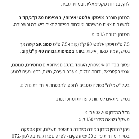
לחץ, בנוחות מקסימאלית ובמחיר סביר.
המזרון מורכב
מויסקו אלסטי איכותי, בצפיפות 80 ק"ג/קו"ב
להשגת תוצאות מרשימות ומוכחות בפיזור לחצים בישיבה ובשכיבה.
המזרון בגובה 15 ס"מ.
7.5 ס"מ ויסקו אלסטי 80 ק"ג/קוב ו-7.5 ס"מ
ספוג SK
קשה אך
גמיש, עמיד מאוד, איכותי ביותר
בצפיפות גבוהה 40 ק"ג/קוב.
עטוף בבד רפואי איכותי, העומד בתקנים אירופאים מחמירים, מגומם,
אנטי בקטריאלי, דוחה נוזלים, מעכב בעירה, נושם, רחיץ ונעים למגע.
בעל "שמלה" כפולה מסביב לרוכסן להבטחת אי חדירת נוזלים.
גמיש ומתאים למיטות סיעודיות ומתכווננות.
גודל המזרון 90X200 ס"מ
משקל נשיאה מירבי 150 ק"ג
ניתן להזמין מזרון במידה מיוחדת בתוספת תשלום, זמן אספקה
במידה מיוחדת עד כ 30 ימי עסקים - לפרטים צרו קשר בטלפון 072-