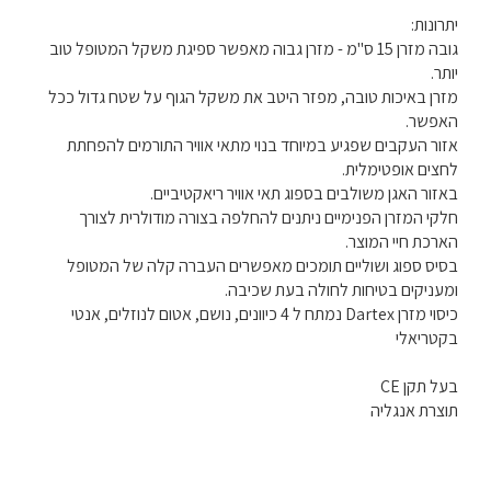
יתרונות:
גובה מזרן 15 ס"מ - מזרן גבוה מאפשר ספיגת משקל המטופל טוב
יותר.
מזרן באיכות טובה, מפזר היטב את משקל הגוף על שטח גדול ככל
האפשר.
אזור העקבים שפגיע במיוחד בנוי מתאי אוויר התורמים להפחתת
לחצים אופטימלית.
באזור האגן משולבים בספוג תאי אוויר ריאקטיביים.
חלקי המזרן הפנימיים ניתנים להחלפה בצורה מודולרית לצורך
הארכת חיי המוצר.
בסיס ספוג ושוליים תומכים מאפשרים העברה קלה של המטופל
ומעניקים בטיחות לחולה בעת שכיבה.
כיסוי מזרן Dartex נמתח ל 4 כיוונים, נושם, אטום לנוזלים, אנטי
בקטריאלי
בעל תקן CE
תוצרת אנגליה