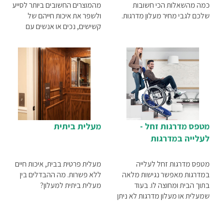
כמה מהשאלות הכי חשובות
מהמוצרים החשובים ביותר לסייע
שלכם לגבי מחיר מעלון מדרגות.
ולשפר את איכות חייהם של
קשישים, נכים או אנשים עם
מוגבלות פיזית היושבים על כיסא
גלגלים. לפניך 5 סיבות עיקריות,
שבגללן מומלץ לך לרכוש מעלון
מדרגות
מטפס מדרגות זחל -
מעלית ביתית
לעלייה במדרגות
מטפס מדרגות זחל לעלייה
מעלית פרטית בבית, איכות חיים
במדרגות מאפשר נגישות מלאה
ללא פשרות. מה ההבדלים בין
בתוך הבית ומחוצה לו. בעוד
מעלית ביתית למעלון?
שמעלית או מעלון מדרגות לא ניתן
להוציא מהבית, הרי שאת המתקן