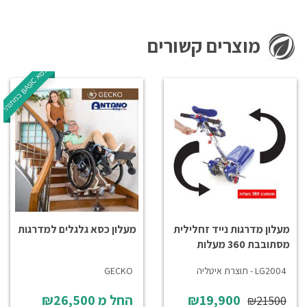
מוצרים קשורים
כ
!
C
ס
א
B
A
S
I
ב
מ
ת
נ
ה
מעלון מדרגות נייד זחלילית
מעלון כסא גלגלים למדרגות
מסתובבת 360 מעלות
LG2004 - תוצרת איטליה
GECKO
₪19,900
החל מ
₪26,500
₪21500