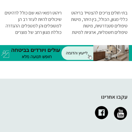
בתי חולים צריכים להצטייד בריהוט
ריהוט רפואי הוא שם כולל לרהיטים
כללי מגוון, הכולל, בין היתר, מיטות
שיכולים להיות לעזר רב הן
טיפולים סטנדרטיות, מיטות
למטופלים והן למטפלים. ההגדרה
טיפולים חשמליות, ארוניות למיטת
כוללת מגוון רחב של מוצרים
חולה, מעמדים טלסקופיים לרגל,
שיכולים להפוך את הטיפול לקל
עגלות טיפולים, עגלות לקיחת
ונוח יותר עבור המטופל והמטפל
דמים, עגלות תרופות, שרפרפים
כאחד, ואין ספק שכל קליניקה
לצוותים הרפואיים
ומוסד רפואי צריכים להצטייד בהם.
עקבו אחרינו