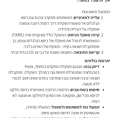
איך זה עובד בפועל?
התפעול פשוט ונוח:
עלייה למאזניים:
המשתמש מתקרב ונכנס עם כיסא
הגלגלים אל משטח השקילה דרך רמפה רחבה ונמוכה
שמקלה על העלייה והירידה.
קיזוז משקל הכיסא:
המשקל כולל פונקציית טרה (TARE)
המאפשרת לנטרל את משקלו של כיסא הגלגלים עצמו, כך
שמתקבלת תוצאה נקייה - משקלו של האדם בלבד.
קריאת התוצאה:
התוצאה מוצגת על גבי צג LCD גדול וברור.
יתרונות בולטים:
דיוק גבוה:
מנגנון השקילה מתקדם במיוחד, ומצויד
בטכנולוגיה שמנטרלת תזוזות גוף במהלך השקילה. מתקבלת
תוצאה יציבה ואמינה גם כשמדובר באדם שאינו יושב לגמרי
ללא תנועה.
שימוש בטוח ונגיש:
הרמפה הרחבה מאפשרת כניסה חלקה
לכיסא מכל סוג, ומקטינה את הסיכון להחלקה או תנועה לא
רצויה.
תפעול נוח למשתמש ולמטפל:
הפעולה מהירה,
אינטואיטיבית ואינה דורשת מאמץ מיותר.