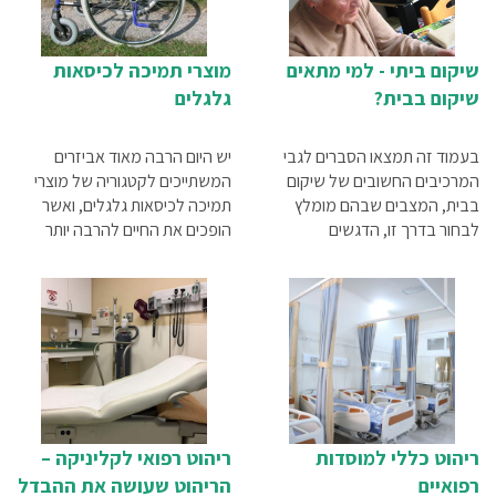
שיקום ביתי - למי מתאים
מוצרי תמיכה לכיסאות
שיקום בבית?
גלגלים
בעמוד זה תמצאו הסברים לגבי
יש היום הרבה מאוד אביזרים
המרכיבים החשובים של שיקום
המשתייכים לקטגוריה של מוצרי
בבית, המצבים שבהם מומלץ
תמיכה לכיסאות גלגלים, ואשר
לבחור בדרך זו, הדגשים
הופכים את החיים להרבה יותר
המרכזיים, הטיפולים שניתן לקבל
קלים. במאמר זה נביא סקירה של
גם בלי להגיע למרפאה וגם מידע
חלק מהמוצרים שיכולים לעזור
לגבי שיקום בקהילה.
ולשפר בצורה משמעותית את
איכות החיים של נכים
ריהוט כללי למוסדות
ריהוט רפואי לקליניקה –
רפואיים
הריהוט שעושה את ההבדל