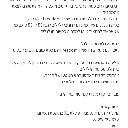
הגלגלים לרוב כסאות הגלגלים הידניים ולאפשר למשתמשים לצאת
מהמסלול.
ניתן להתקין את פלטפורמת ה- Freedom Trax ללא סיוע.
בסיס הגלגלים שלו מתכוונן לרוחבי גלגלים שבין 50 ל -58 ס"מ, מה
שמאפשר להתאים אותו למרבית כסאות הגלגלים.
כסא גלגלים אינו כלול.
קיים דגם נוסף Freedom Trax FT2 עם כסא מובנה קבוע לבסיס.
שליטה באמצעות ג'ויסטיק חדשני פשוט לשימוש הניתן להתקנה על
כל חלק מכיסא הגלגלים.
מתקפל בקלות לאחסון בתא המטען של הרכב.
פתרון מושלם לחופשה או לטיול אישי.
עובר בדיקות איכות קפדניות בארה"ב.
מסופק עם:
סוללת ליתיום יון נטענת (סוללת XL בתוספת תשלום)
2 מנועים 250W
מטען