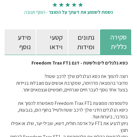
נשמח לשמוע את דעתך על המוצר
-
הוסף תגובה
סקירה
נתונים
קטעי
מידע
כללית
ומידות
וידאו
נוסף
כסא גלגלים לים ולשטח - דגם Freedom Trax FT1
רוצה להפוך את כסא הגלגלים שלך לרכב שטח?
מדובר בהמצאה מדהימה, שמקרבת אנשים עם מוגבלות בניידות
בצעד אחד נוסף לעבר חיים שגרתיים, חופשיים ועצמאיים יותר.
פלטפורמה ממונעת Freedom Trax FT1 מאפשרת להפוך את
כיסא הגלגלים הידני שלך לרכב שטח ולטייל בחוף הים, בגבעות,
במדבר, ביערות ועוד.
ניתן להניע את FT1 על אדמה חולית, דשא, שבילי יער, שלג או אפילו
חצץ.
ניתן להתאים בקלות את פלטפורמת ה- Freedom Trax FT1 לבסיס