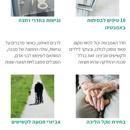
10 טיפים לבטיחות
נגישות בחדרי רחצה
באמבטיה
חדר האמבטיה יכול להיות מקום
לרבים מאיתנו, כאשר מדברים על
מאוד מסוכן לכולנו, ובעיקר לילדים
נגישות, עולה התמונה של מבנה,
ולקשישים שבינינו. זאת בגלל
המותאם לשימוש לבני אדם,
סכנת ההחלקה שהיא תוצאה
הסובלים ממוגבלויות תנועה שונות.
ישירה של אגנית הרחצה החלקה
לרובנו, זה מתקשר ישירות עם
שבאה במגע עם המים. על מנת
השימוש בכיסאות גלגלים, אבל
למנוע ככל האפשר את
אם נסתכל בצורה רחבה יותר על
התרחשותם של מצבי סכנה,
עניין הנגישות,נגיע למסקנה
מומלץ לנקוט במספר פעולות
מפתיעה. כולנו צריכים נגישות.
חשובות שיכולות להציל חיים. הנה
לפניכם עשרה טיפים שיסייעו לכם
לשמור על ביטחונכם ועל ביטחון
היקרים לכם בזמן הרחצה
בחירת מקל הליכה
אביזרי תנועה לקשישים