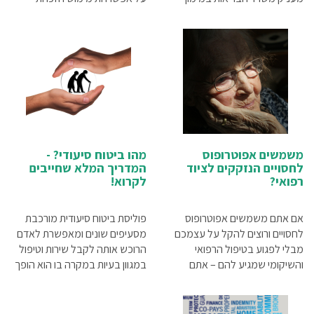
אשפוז סיעודי? כל זאת ועוד
הרפואיות שלכם קראו את המאמר.
במאמר שלפניכם
משמשים אפוטרופוס
מהו ביטוח סיעודי? -
לחסויים הנזקקים לציוד
המדריך המלא שחייבים
רפואי?
לקרוא!
אם אתם משמשים אפוטרופוס
פוליסת ביטוח סיעודית מורכבת
לחסויים ורוצים להקל על עצמכם
מסעיפים שונים ומאפשרת לאדם
מבלי לפגוע בטיפול הרפואי
הרוכש אותה לקבל שירות וטיפול
והשיקומי שמגיע להם – אתם
במגוון בעיות במקרה בו הוא הופך
בדיוק במקום הנכון
להיות במצב סיעודי