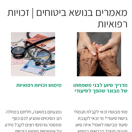
נשימה
ציוד אורטופדיה
מאמרים בנושא ביטוחים | זכויות
ציוד דיאגנוסטיקה
ציוד וטיפול רפואי ביתי
רפואיות
ציוד וריהוט לקליניקה
ציוד חירום והצלה
ציוד לכבדי משקל
ציוד לפיזיותרפיה
ציוד רפואי לחרום
קלנועיות
רחצה והגיינה
שירותי רפואה בבית
תפעול כללי
מדריך סיוע לבני משפחתו
מימוש זכויות רפואיות
של מבוגר שהפך לסיעודי
מתי מבוטח זכאי לקבלת תגמולי
נפגעתם בתאונה, חליתם במחלה
ביטוח סיעודי? מי זכאי לקצבת
רוב הסיכויים שמגיע לכם כסף
סיעוד מביטוח לאומי? איזה סיוע
ממספר גורמים! רוצים לקבל מידע
מעניק משרד הבריאות במימון
על אפשרויות מימוש הזכויות