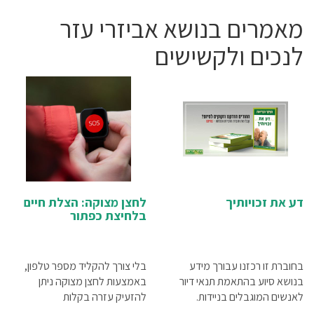
נשימה
ציוד אורטופדיה
מאמרים בנושא אביזרי עזר
ציוד דיאגנוסטיקה
ציוד וטיפול רפואי ביתי
לנכים ולקשישים
ציוד וריהוט לקליניקה
ציוד חירום והצלה
ציוד לכבדי משקל
ציוד לפיזיותרפיה
ציוד רפואי לחרום
קלנועיות
רחצה והגיינה
שירותי רפואה בבית
תפעול כללי
דע את זכויותיך
לחצן מצוקה: הצלת חיים
בלחיצת כפתור
בחוברת זו רכזנו עבורך מידע
בלי צורך להקליד מספר טלפון,
בנושא סיוע בהתאמת תנאי דיור
באמצעות לחצן מצוקה ניתן
לאנשים המוגבלים בניידות.
להזעיק עזרה בקלות